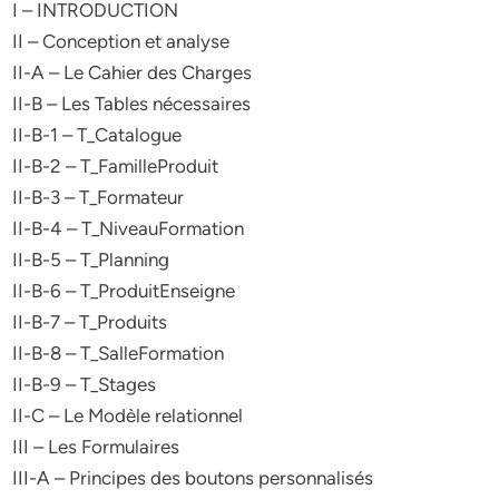
I – INTRODUCTION
II – Conception et analyse
II-A – Le Cahier des Charges
II-B – Les Tables nécessaires
II-B-1 – T_Catalogue
II-B-2 – T_FamilleProduit
II-B-3 – T_Formateur
II-B-4 – T_NiveauFormation
II-B-5 – T_Planning
II-B-6 – T_ProduitEnseigne
II-B-7 – T_Produits
II-B-8 – T_SalleFormation
II-B-9 – T_Stages
II-C – Le Modèle relationnel
III – Les Formulaires
III-A – Principes des boutons personnalisés