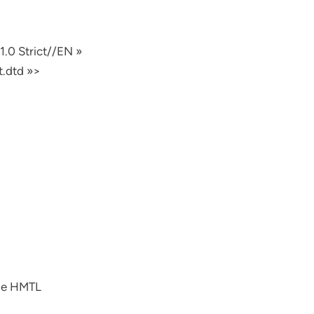
>
0 Strict//EN »
t.dtd »>
age HMTL