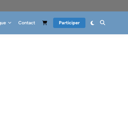
que
Contact
Participer