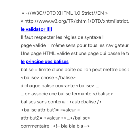
« -//W3C//DTD XHTML 1.0 Strict//EN »
« http://www.w3.org/TR/xhtml1/DTD/xhtml1strict
le validator !!!!
Il faut respecter les règles de syntaxe !
page valide = même sens pour tous les navigateur
Une page HTML valide est une page qui passe le te
le principe des balises
balise = limite d’une boîte où l’on peut mettre des
<balise> chose </balise>
à chaque balise ouvrante <balise> …
… on associe une balise fermante </balise>
balises sans contenu : <autrebalise />
<balise attribut1= »valeur »
attribut2= »valeur »>…</balise>
commentaire : <!– bla bla bla –>