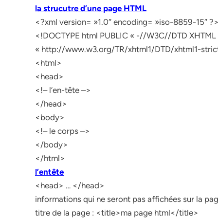
la strucutre d’une page HTML
<?xml version= »1.0″ encoding= »iso-8859-15″ ?
<!DOCTYPE html PUBLIC « -//W3C//DTD XHTML 1.
« http://www.w3.org/TR/xhtml1/DTD/xhtml1-stric
<html>
<head>
<!– l’en-tête –>
</head>
<body>
<!– le corps –>
</body>
</html>
l’en­tête
<head> … </head>
informations qui ne seront pas affichées sur la p
titre de la page : <title>ma page html</title>