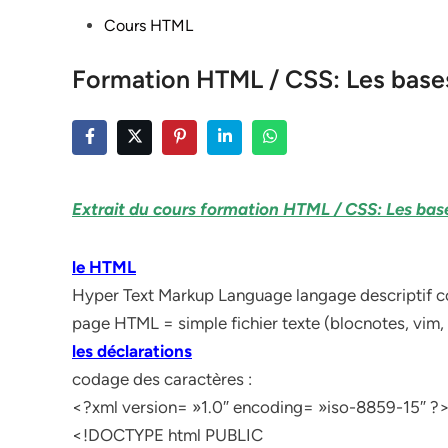
Posted
Cours HTML
in
Formation HTML / CSS: Les bases 
Extrait du cours formation HTML / CSS: Les bases
le HTML
Hyper Text Markup Language langage descriptif co
page HTML = simple fichier texte (bloc­notes, vim,
les déclarations
codage des caractères :
<?xml version= »1.0″ encoding= »iso-8859-15″ ?> 
<!DOCTYPE html PUBLIC