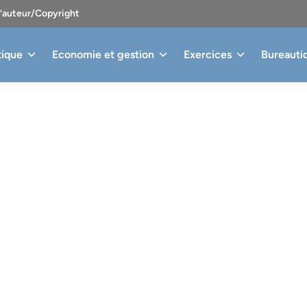
d’auteur/Copyright
tique
Economie et gestion
Exercices
Bureauti