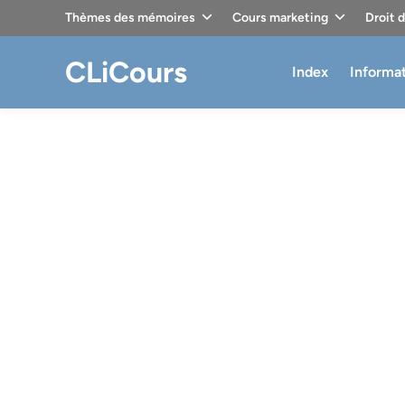
Skip
Thèmes des mémoires
Cours marketing
Droit 
to
content
CLiCours
Index
Informa