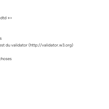
.dtd »>
s
st du validator (http://validator.w3.org)
 choses