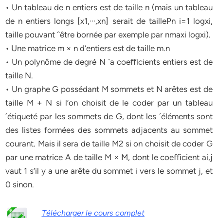
• Un tableau de n entiers est de taille n (mais un tableau
de n entiers longs [x1,···,xn] serait de taillePn i=1 logxi,
taille pouvant ˆêtre bornée par exemple par nmaxi logxi).
• Une matrice m × n d’entiers est de taille m.n
• Un polynôme de degré N `a coeﬃcients entiers est de
taille N.
• Un graphe G possédant M sommets et N arêtes est de
taille M + N si l’on choisit de le coder par un tableau
´étiqueté par les sommets de G, dont les ´éléments sont
des listes formées des sommets adjacents au sommet
courant. Mais il sera de taille M2 si on choisit de coder G
par une matrice A de taille M × M, dont le coeﬃcient ai,j
vaut 1 s’il y a une arête du sommet i vers le sommet j, et
0 sinon.
Télécharger le cours complet