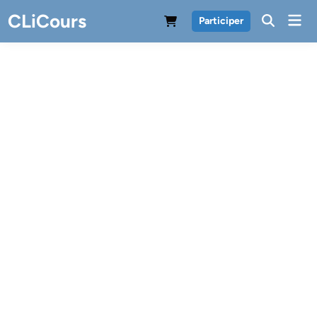
Skip
CLiCours
Mai
Participer
to
Men
content