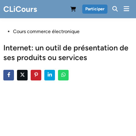
Skip
CLiCours
Mai
Participer
to
Men
content
Posted
Cours commerce électronique
in
Internet: un outil de présentation de
ses produits ou services