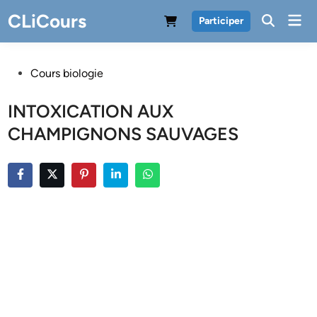
Skip
CLiCours
Mai
Participer
to
Men
content
Posted
Cours biologie
in
INTOXICATION AUX
CHAMPIGNONS SAUVAGES