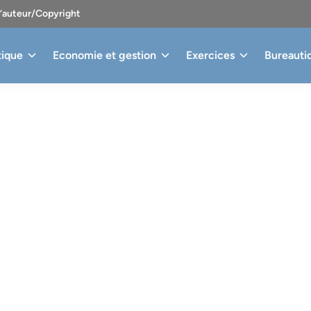
d’auteur/Copyright
tique
Economie et gestion
Exercices
Bureauti