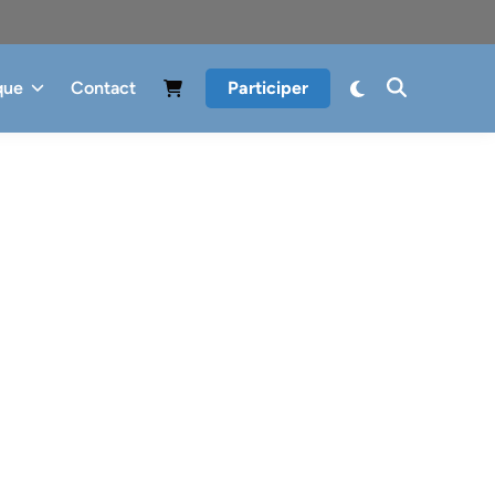
que
Contact
Participer