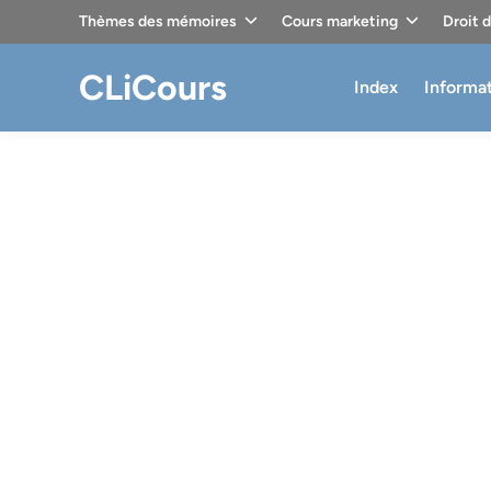
Skip
Thèmes des mémoires
Cours marketing
Droit 
to
content
CLiCours
Index
Informa