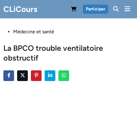
Skip
CLiCours
Mai
Participer
to
Men
content
Posted
Médecine et santé
in
La BPCO trouble ventilatoire
obstructif