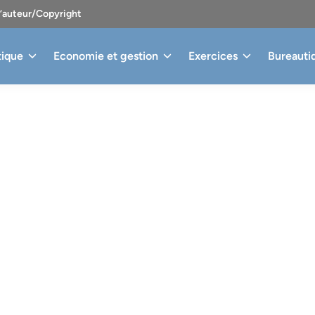
d’auteur/Copyright
tique
Economie et gestion
Exercices
Bureauti