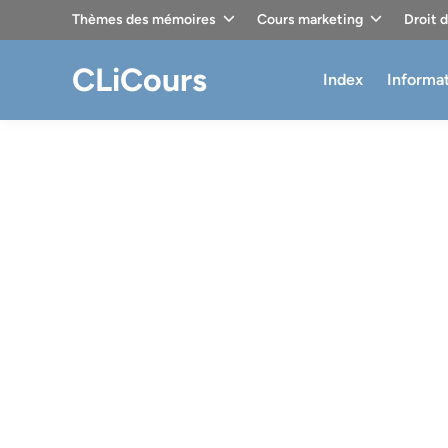
Skip
Thèmes des mémoires
Cours marketing
Droit 
to
content
CLiCours
Index
Informa