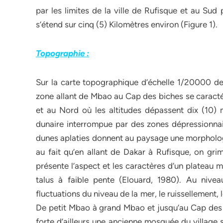
par les limites de la ville de Rufisque et au Sud
s’étend sur cinq (5) Kilomètres environ (Figure 1).
Topographie :
Sur la carte topographique d’échelle 1/20000 de 
zone allant de Mbao au Cap des biches se caractér
et au Nord où les altitudes dépassent dix (10)
dunaire interrompue par des zones dépressionnai
dunes aplaties donnent au paysage une morphologie
au fait qu’en allant de Dakar à Rufisque, on gri
présente l’aspect et les caractères d’un plateau 
talus à faible pente (Elouard, 1980). Au niveau
fluctuations du niveau de la mer, le ruissellement, 
De petit Mbao à grand Mbao et jusqu’au Cap des bi
forte d’ailleurs une ancienne mosquée du village 