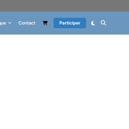
que
Contact
Participer