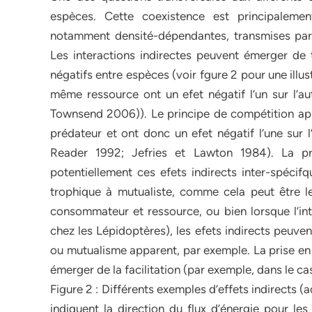
espèces. Cette coexistence est principalemen
notamment densité-dépendantes, transmises par
Les interactions indirectes peuvent émerger de t
négatifs entre espèces (voir fgure 2 pour une ill
même ressource ont un efet négatif l’un sur l’aut
Townsend 2006)). Le principe de compétition ap
prédateur et ont donc un efet négatif l’une sur l
Reader 1992; Jefries et Lawton 1984). La p
potentiellement ces efets indirects inter-spécifq
trophique à mutualiste, comme cela peut être l
consommateur et ressource, ou bien lorsque l’in
chez les Lépidoptères), les efets indirects peuve
ou mutualisme apparent, par exemple. La prise en
émerger de la facilitation (par exemple, dans le cas
Figure 2 : Différents exemples d’effets indirects (
indiquent la direction du flux d’énergie pour les