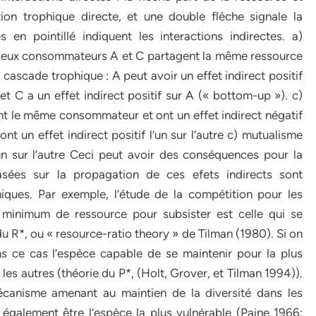
on trophique directe, et une double flèche signale la
 en pointillé indiquent les interactions indirectes. a)
: deux consommateurs A et C partagent la même ressource
b) cascade trophique : A peut avoir un effet indirect positif
 C a un effet indirect positif sur A (« bottom-up »). c)
t le même consommateur et ont un effet indirect négatif
ont un effet indirect positif l’un sur l’autre c) mutualisme
’un sur l’autre Ceci peut avoir des conséquences pour la
asées sur la propagation de ces efets indirects sont
ques. Par exemple, l’étude de la compétition pour les
e minimum de ressource pour subsister est celle qui se
u R*, ou « resource-ratio theory » de Tilman (1980). Si on
ns ce cas l’espèce capable de se maintenir pour la plus
les autres (théorie du P*, (Holt, Grover, et Tilman 1994)).
canisme amenant au maintien de la diversité dans les
également être l’espèce la plus vulnérable (Paine 1966;