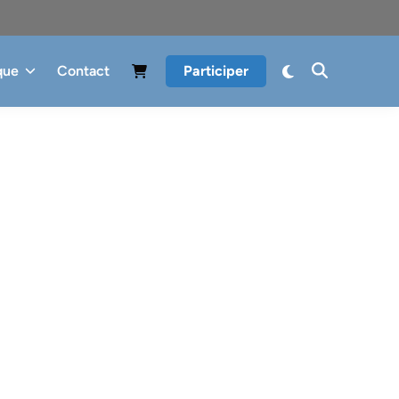
que
Contact
Participer