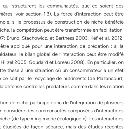
ues qui structurent les communautés, que ce soient des
ières, voir section 1.3). La force d’interaction peut être
emple, si le processus de construction de niche bénéfcie
he, la compétition peut être transformée en facilitation,
; Bruno, Stachowicz, et Bertness 2003; Kéf et al. 2012;
tre appliqué pour une interaction de prédation : si la
édateur, le bilan global de l’interaction peut être modifé
 et Hirzel 2005; Goudard et Loreau 2008). En particulier, on
ette thèse à une situation où un consommateur a un efet
e ce soit par le recyclage de nutriments (de Mazancourt,
a la défense contre les prédateurs comme dans les relation
ion de niche participe donc de l’intégration de plusieurs
 on considère des communautés composées d’interactions
iche (de type « ingénierie écologique »). Les interactions
nt étudiées de façon séparée, mais des études récentes