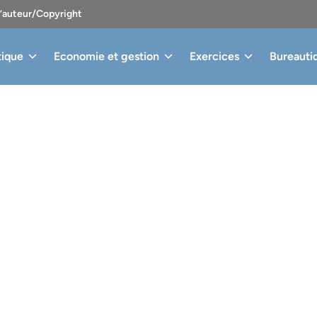
d’auteur/Copyright
tique
Economie et gestion
Exercices
Bureauti