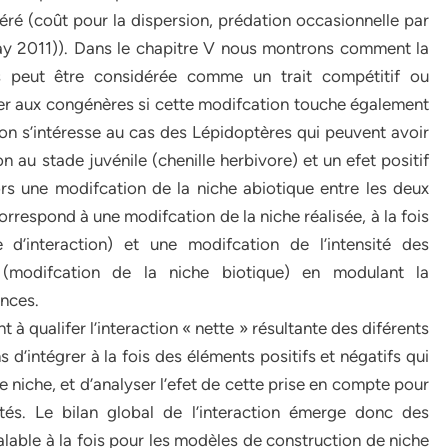
véré (coût pour la dispersion, prédation occasionnelle par
ay 2011)). Dans le chapitre V nous montrons comment la
s peut être considérée comme un trait compétitif ou
ier aux congénères si cette modifcation touche également
 on s’intéresse au cas des Lépidoptères qui peuvent avoir
on au stade juvénile (chenille herbivore) et un efet positif
lors une modifcation de la niche abiotique entre les deux
orrespond à une modifcation de la niche réalisée, à la fois
d’interaction) et une modifcation de l’intensité des
on (modifcation de la niche biotique) en modulant la
ances.
à qualifer l’interaction « nette » résultante des diférents
 d’intégrer à la fois des éléments positifs et négatifs qui
iche, et d’analyser l’efet de cette prise en compte pour
s. Le bilan global de l’interaction émerge donc des
lable à la fois pour les modèles de construction de niche