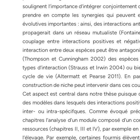
soulignent l’importance d’intégrer conjointement 
prendre en compte les synergies qui peuvent 
évolutives importantes : ainsi, des interactions an
propagerait dans un réseau mutualiste (Fontaine
couplage entre interactions positives et négat
interaction entre deux espèces peut être antagoni
(Thompson et Cunningham 2002) des espèces p
types d’interaction (Strauss et Irwin 2004) ou bi
cycle de vie (Altermatt et Pearse 2011). En par
construction de niche peut intervenir dans ces co
Cet aspect est central dans notre thèse puisque d
des modèles dans lesquels des interactions positi
inter- ou intra-spécifques. Comme évoqué pré
chapitres l’analyse d’un module composé d’un con
ressources (chapitres II, III et IV), par exemple e
l’élevage. Par exemple, certaines fourmis élèven