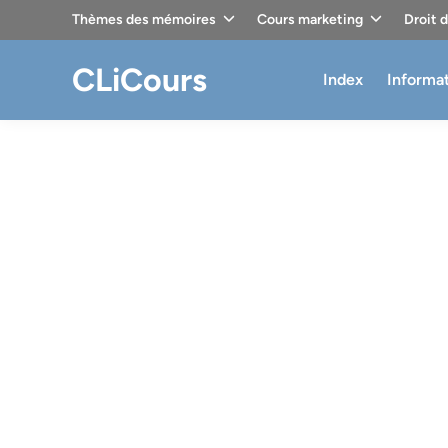
Skip
Thèmes des mémoires
Cours marketing
Droit 
to
content
CLiCours
Index
Informa