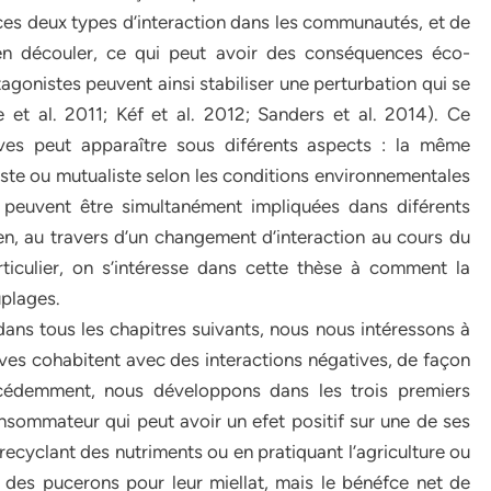
ces deux types d’interaction dans les communautés, et de
en découler, ce qui peut avoir des conséquences éco-
tagonistes peuvent ainsi stabiliser une perturbation qui se
 et al. 2011; Kéf et al. 2012; Sanders et al. 2014). Ce
ives peut apparaître sous diférents aspects : la même
ste ou mutualiste selon les conditions environnementales
euvent être simultanément impliquées dans diférents
en, au travers d’un changement d’interaction au cours du
ticulier, on s’intéresse dans cette thèse à comment la
uplages.
ans tous les chapitres suivants, nous nous intéressons à
ves cohabitent avec des interactions négatives, de façon
cédemment, nous développons dans les trois premiers
sommateur qui peut avoir un efet positif sur une de ses
n recyclant des nutriments ou en pratiquant l’agriculture ou
t des pucerons pour leur miellat, mais le bénéfce net de