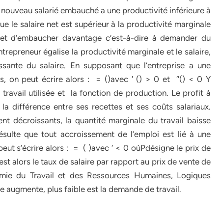
e nouveau salarié embauché a une productivité inférieure à
e le salaire net est supérieur à la productivité marginale
ermet d’embaucher davantage c’est-à-dire à demander du
ntrepreneur égalise la productivité marginale et le salaire,
ssante du salaire. En supposant que l’entreprise a une
 on peut écrire alors : = ()avec ′ () > 0 et ′′() < 0 Y
travail utilisée et la fonction de production. Le profit à
la différence entre ses recettes et ses coûts salariaux.
t décroissants, la quantité marginale du travail baisse
ésulte que tout accroissement de l’emploi est lié à une
peut s’écrire alors : = ( )avec ′ < 0 oùPdésigne le prix de
est alors le taux de salaire par rapport au prix de vente de
omie du Travail et des Ressources Humaines, Logiques
 augmente, plus faible est la demande de travail.