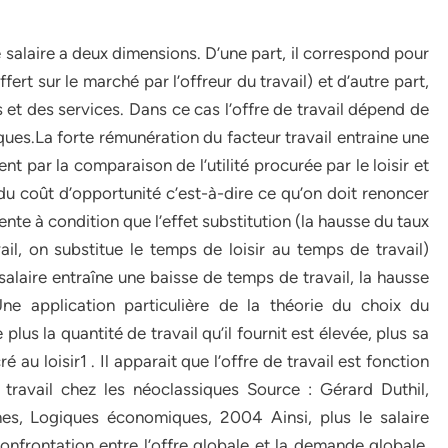
 le salaire a deux dimensions. D’une part, il correspond pour
ffert sur le marché par l’offreur du travail) et d’autre part,
 et des services. Dans ce cas l’offre de travail dépend de
s.La forte rémunération du facteur travail entraine une
ent par la comparaison de l’utilité procurée par le loisir et
e du coût d’opportunité c’est-à-dire ce qu’on doit renoncer
ente à condition que l’effet substitution (la hausse du taux
il, on substitue le temps de loisir au temps de travail)
 salaire entraîne une baisse de temps de travail, la hausse
ne application particulière de la théorie du choix du
us la quantité de travail qu’il fournit est élevée, plus sa
au loisir1 . Il apparait que l’offre de travail est fonction
e travail chez les néoclassiques Source : Gérard Duthil,
s, Logiques économiques, 2004 Ainsi, plus le salaire
 confrontation entre l’offre globale et la demande globale,