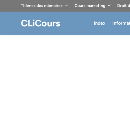
Skip
Thèmes des mémoires
Cours marketing
Droit 
to
content
CLiCours
Index
Informa