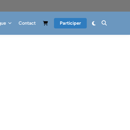
que
Contact
Participer