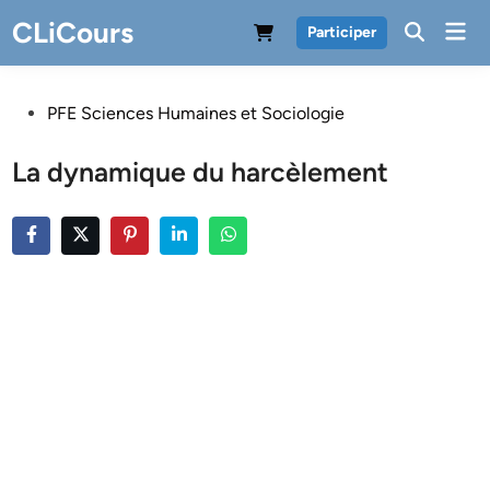
Skip
CLiCours
Mai
Participer
to
Men
content
Posted
PFE Sciences Humaines et Sociologie
in
La dynamique du harcèlement