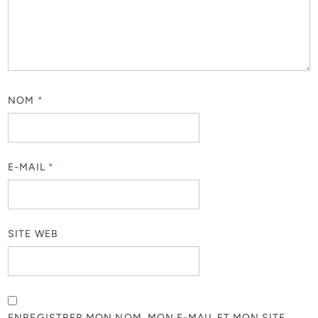
NOM
*
E-MAIL
*
SITE WEB
ENREGISTRER MON NOM, MON E-MAIL ET MON SITE