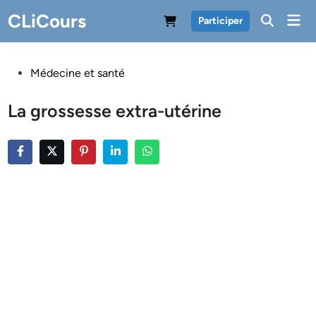
Skip
CLiCours
Mai
Participer
to
Men
content
Posted
Médecine et santé
in
La grossesse extra-utérine