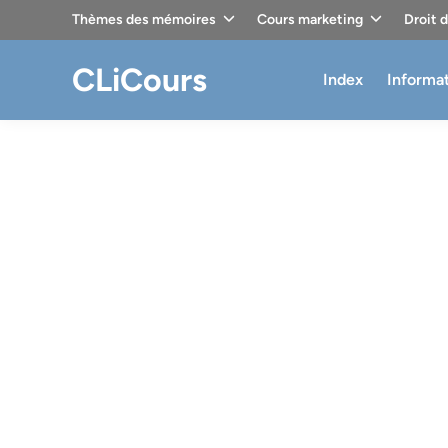
Skip
Thèmes des mémoires
Cours marketing
Droit 
to
content
CLiCours
Index
Informa