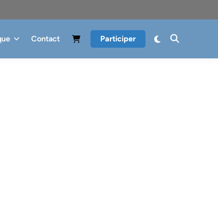
que
Contact
Participer