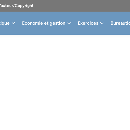
d’auteur/Copyright
tique
Economie et gestion
Exercices
Bureauti