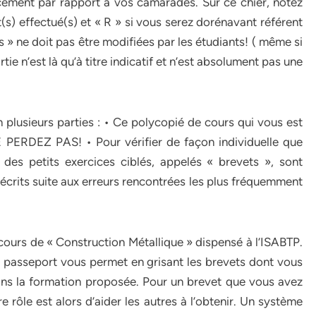
ncement par rapport à vos camarades. Sur ce chier, notez
(s) effectué(s) et « R » si vous serez dorénavant référent
s » ne doit pas être modifiées par les étudiants! ( même si
rtie n’est là qu’à titre indicatif et n’est absolument pas une
 plusieurs parties : • Ce polycopié de cours qui vous est
E PERDEZ PAS! • Pour vérifier de façon individuelle que
des petits exercices ciblés, appelés « brevets », sont
é écrits suite aux erreurs rencontrées les plus fréquemment
ours de « Construction Métallique » dispensé à l’ISABTP.
e passeport vous permet en grisant les brevets dont vous
ans la formation proposée. Pour un brevet que vous avez
e rôle est alors d’aider les autres à l’obtenir. Un système