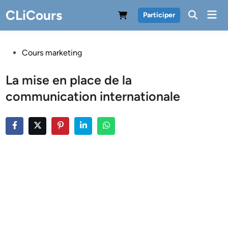
Skip
CLiCours
Mai
Participer
to
Men
content
Posted
Cours marketing
in
La mise en place de la
communication internationale