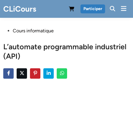
Skip
CLiCours
Mai
Participer
to
Men
content
Posted
Cours informatique
in
L’automate programmable industriel
(API)