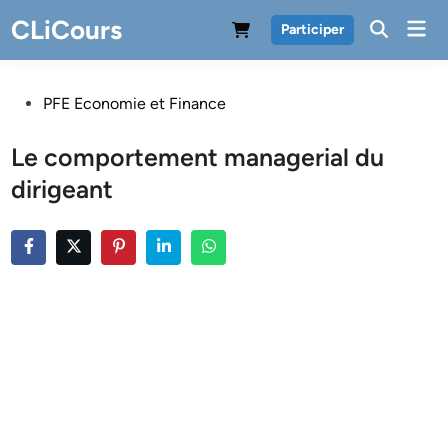
Skip
CLiCours
Mai
Participer
to
Men
content
Posted
PFE Economie et Finance
in
Le comportement managerial du
dirigeant