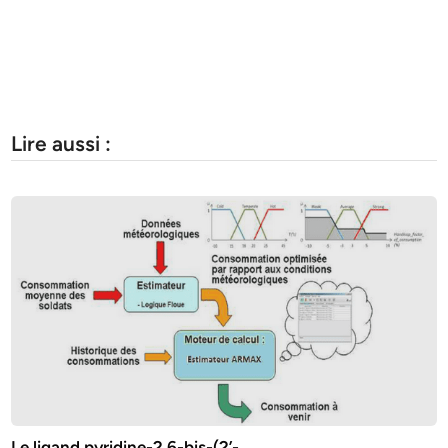
Lire aussi :
Le ligand pyridine-2,6-bis-(2’-