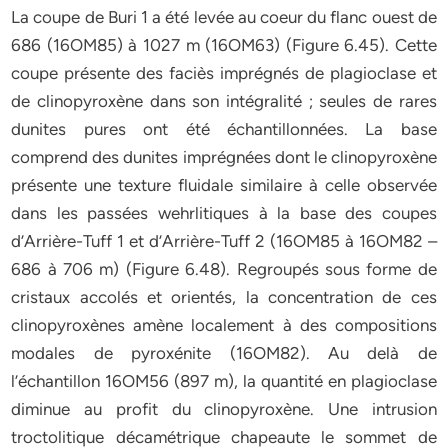
La coupe de Buri 1 a été levée au coeur du flanc ouest de
686 (16OM85) à 1027 m (16OM63) (Figure 6.45). Cette
coupe présente des faciès imprégnés de plagioclase et
de clinopyroxène dans son intégralité ; seules de rares
dunites pures ont été échantillonnées. La base
comprend des dunites imprégnées dont le clinopyroxène
présente une texture fluidale similaire à celle observée
dans les passées wehrlitiques à la base des coupes
d’Arrière-Tuff 1 et d’Arrière-Tuff 2 (16OM85 à 16OM82 –
686 à 706 m) (Figure 6.48). Regroupés sous forme de
cristaux accolés et orientés, la concentration de ces
clinopyroxènes amène localement à des compositions
modales de pyroxénite (16OM82). Au delà de
l’échantillon 16OM56 (897 m), la quantité en plagioclase
diminue au profit du clinopyroxène. Une intrusion
troctolitique décamétrique chapeaute le sommet de