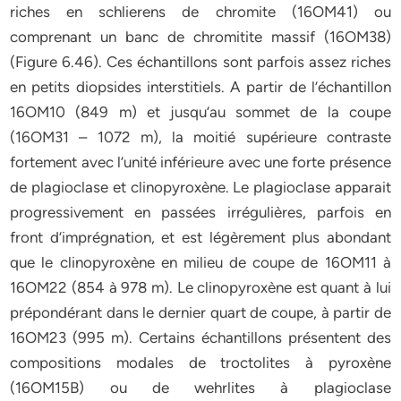
riches en schlierens de chromite (16OM41) ou
comprenant un banc de chromitite massif (16OM38)
(Figure 6.46). Ces échantillons sont parfois assez riches
en petits diopsides interstitiels. A partir de l’échantillon
16OM10 (849 m) et jusqu’au sommet de la coupe
(16OM31 – 1072 m), la moitié supérieure contraste
fortement avec l’unité inférieure avec une forte présence
de plagioclase et clinopyroxène. Le plagioclase apparait
progressivement en passées irrégulières, parfois en
front d’imprégnation, et est légèrement plus abondant
que le clinopyroxène en milieu de coupe de 16OM11 à
16OM22 (854 à 978 m). Le clinopyroxène est quant à lui
prépondérant dans le dernier quart de coupe, à partir de
16OM23 (995 m). Certains échantillons présentent des
compositions modales de troctolites à pyroxène
(16OM15B) ou de wehrlites à plagioclase