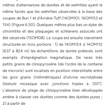
mètres d’alternances de dunites et de wehrlites ayant le
même faciès que les wehrlites observées à la base des
coupes de Buri 1 et d’Arrière-Tuff (14OM101, 16OM153 et
154) (Figure 6.50). Quelques mètres plus bas un dyke de
chromitite et des plaquages et schlierens associés ont
été observés (15OM08). La coupe est ensuite clairement
structurée en trois portions : 1) de 14OM124 à 14OM112
(637 à 824 m) les échantillons de dunite prélevés sont
exempts d’imprégnation magmatique. De rares très
petits grains de clinopyroxène (de l’ordre de la centaine
de microns) sont localisés en position interstitielle entre
les gros grains (millimétriques) d’olivine recristallisée
(texture mosaïque avec jonctions triples à 120°).
L’absence de plage de clinopyroxène bien développée
amène à classer ces dunites comme des dunites pures ;
2) à partir de