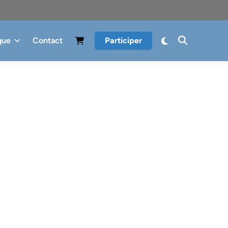
que
Contact
Participer