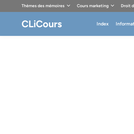
Skip
Thèmes des mémoires
Cours marketing
Droit 
to
content
CLiCours
Index
Informa