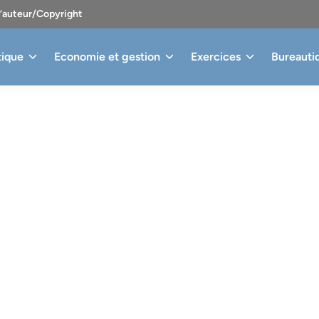
d’auteur/Copyright
tique
Economie et gestion
Exercices
Bureauti