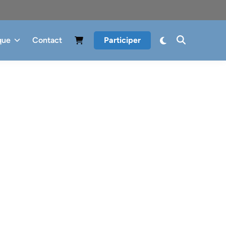
que
Contact
Participer