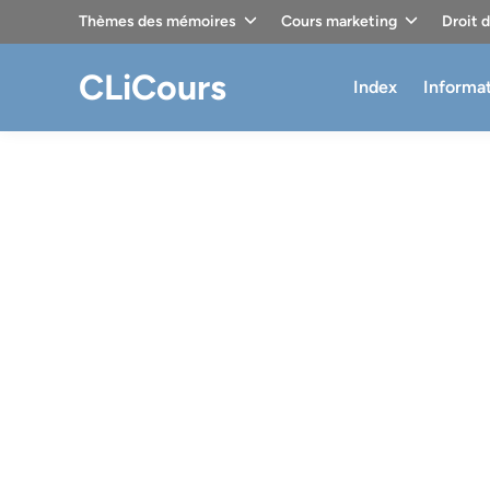
Skip
Thèmes des mémoires
Cours marketing
Droit 
to
content
CLiCours
Index
Informa