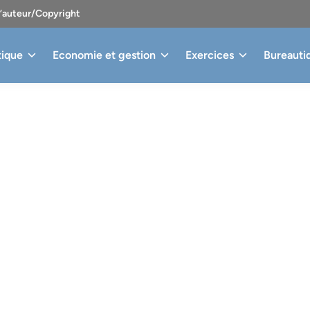
d’auteur/Copyright
tique
Economie et gestion
Exercices
Bureauti