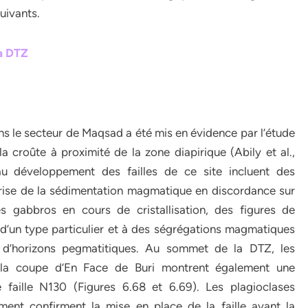
uivants.
la DTZ
s le secteur de Maqsad a été mis en évidence par l’étude
a croûte à proximité de la zone diapirique (Abily et al.,
au développement des failles de ce site incluent des
prise de la sédimentation magmatique en discordance sur
es gabbros en cours de cristallisation, des figures de
d’un type particulier et à des ségrégations magmatiques
on d’horizons pegmatitiques. Au sommet de la DTZ, les
e la coupe d’En Face de Buri montrent également une
 faille N130 (Figures 6.68 et 6.69). Les plagioclases
ent confirment la mise en place de la faille avant la