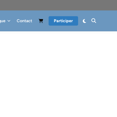
que
Contact
Participer