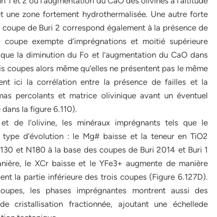
 1 et 2 où l’augmentation du CaO des olivines à l’altitude
t une zone fortement hydrothermalisée. Une autre forte
la coupe de Buri 2 correspond également à la présence de
e coupe exempte d’imprégnations et moitié supérieure
r que la diminution du Fo et l’augmentation du CaO dans
is coupes alors même qu’elles ne présentent pas le même
t ici la corrélation entre la présence de failles et la
as percolants et matrice olivinique avant un éventuel
dans la figure 6.110).
t de l’olivine, les minéraux imprégnants tels que le
 type d’évolution : le Mg# baisse et la teneur en TiO2
N130 et N180 à la base des coupes de Buri 2014 et Buri 1
nière, le XCr baisse et le YFe3+ augmente de manière
ent la partie inférieure des trois coupes (Figure 6.127D).
 coupes, les phases imprégnantes montrent aussi des
 cristallisation fractionnée, ajoutant une échellede