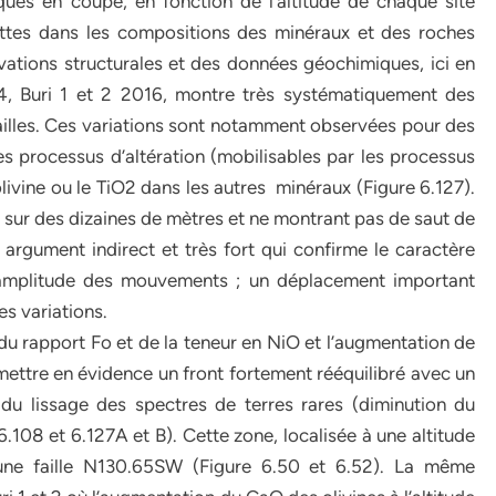
iques en coupe, en fonction de l’altitude de chaque site
ettes dans les compositions des minéraux et des roches
vations structurales et des données géochimiques, ici en
4, Buri 1 et 2 2016, montre très systématiquement des
ailles. Ces variations sont notamment observées pour des
s processus d’altération (mobilisables par les processus
ivine ou le TiO2 dans les autres minéraux (Figure 6.127).
t sur des dizaines de mètres et ne montrant pas de saut de
 argument indirect et très fort qui confirme le caractère
e amplitude des mouvements ; un déplacement important
es variations.
 du rapport Fo et de la teneur en NiO et l’augmentation de
ttre en évidence un front fortement rééquilibré avec un
 lissage des spectres de terres rares (diminution du
08 et 6.127A et B). Cette zone, localisée à une altitude
une faille N130.65SW (Figure 6.50 et 6.52). La même