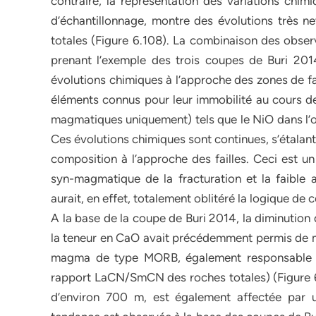
contraire, la représentation des variations chim
d’échantillonnage, montre des évolutions très n
totales (Figure 6.108). La combinaison des obser
prenant l’exemple des trois coupes de Buri 201
évolutions chimiques à l’approche des zones de f
éléments connus pour leur immobilité au cours de
magmatiques uniquement) tels que le NiO dans l’ol
Ces évolutions chimiques sont continues, s’étalan
composition à l’approche des failles. Ceci est un
syn-magmatique de la fracturation et la faibl
aurait, en effet, totalement oblitéré la logique de c
A la base de la coupe de Buri 2014, la diminution
la teneur en CaO avait précédemment permis de me
magma de type MORB, également responsable du
rapport LaCN/SmCN des roches totales) (Figure 6.1
d’environ 700 m, est également affectée par 