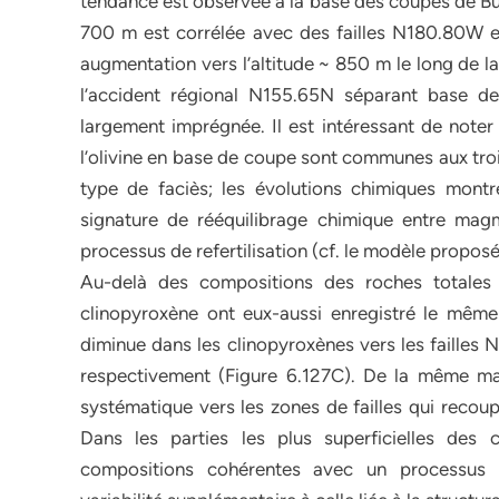
tendance est observée à la base des coupes de Buri
700 m est corrélée avec des failles N180.80W e
augmentation vers l’altitude ~ 850 m le long de 
l’accident régional N155.65N séparant base d
largement imprégnée. Il est intéressant de note
l’olivine en base de coupe sont communes aux tro
type de faciès; les évolutions chimiques montren
signature de rééquilibrage chimique entre magm
processus de refertilisation (cf. le modèle proposé 
Au-delà des compositions des roches totales e
clinopyroxène ont eux-aussi enregistré le même
diminue dans les clinopyroxènes vers les failles 
respectivement (Figure 6.127C). De la même ma
systématique vers les zones de failles qui recoup
Dans les parties les plus superficielles des
compositions cohérentes avec un processus de