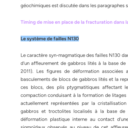
géochimiques est discutée dans les paragraphes s
Timing de mise en place de la fracturation dans 
Le système de failles N130
Le caractère syn-magmatique des failles N130 dan
d’un affleurement de gabbros lités à la base de l
2011). Les figures de déformation associées 
basculements de blocs de gabbros lités et la re
ces blocs, des plis ptygmatitiques affectant l
compaction conduisant à la formation de litages 
actuellement représentées par la cristallisati
gabbros et troctolites localisés à la base d
déformation plastique interne au contact d’une
sigmoïdaux observés au niveau de cet affleurem