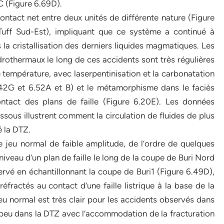
C (Figure 6.69D).
ontact net entre deux unités de différente nature (Figure
uff Sud-Est), impliquant que ce système a continué à
 la cristallisation des derniers liquides magmatiques. Les
drothermaux le long de ces accidents sont très régulières
e température, avec laserpentinisation et la carbonatation
6.42G et 6.52A et B) et le métamorphisme dans le faciès
ontact des plans de faille (Figure 6.20E). Les données
ous illustrent comment la circulation de fluides de plus
 la DTZ.
 jeu normal de faible amplitude, de l’ordre de quelques
veau d’un plan de faille le long de la coupe de Buri Nord
bservé en échantillonnant la coupe de Buri1 (Figure 6.49D),
 réfractés au contact d’une faille listrique à la base de la
jeu normal est très clair pour les accidents observés dans
 à peu dans la DTZ avec l’accommodation de la fracturation