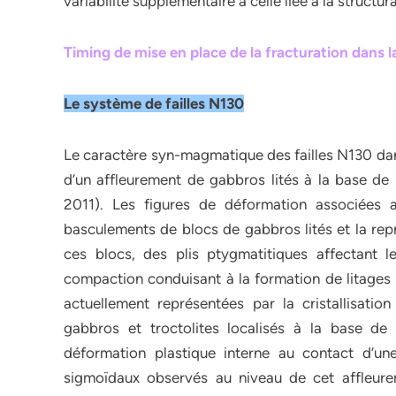
variabilité supplémentaire à celle liée à la structur
Timing de mise en place de la fracturation dans 
Le système de failles N130
Le caractère syn-magmatique des failles N130 dan
d’un affleurement de gabbros lités à la base de l
2011). Les figures de déformation associées 
basculements de blocs de gabbros lités et la re
ces blocs, des plis ptygmatitiques affectant l
compaction conduisant à la formation de litages 
actuellement représentées par la cristallisati
gabbros et troctolites localisés à la base d
déformation plastique interne au contact d’une
sigmoïdaux observés au niveau de cet affleurem