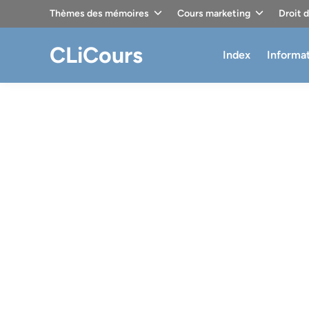
Skip
Thèmes des mémoires
Cours marketing
Droit 
to
content
CLiCours
Index
Informa