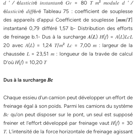
𝑑 ′ ⁄ é𝑙𝑎𝑠𝑡𝑖𝑐𝑖𝑡é 𝑖𝑛𝑠𝑡𝑎𝑛𝑡𝑎𝑛é 𝐺𝑣 = 80 𝑇 𝑚² 𝑚𝑜𝑑𝑢𝑙𝑒 𝑑 ′ ⁄
é𝑙𝑎𝑠𝑡𝑖𝑐𝑖𝑡é 𝑑𝑖𝑓𝑓é𝑟é Tableau 75 : coefficient de souplesse
des appareils d’appui Coefficient de souplesse [𝒎𝒎/𝑻]
instantané 0,79 différé 1,57 b- Distribution des efforts
de freinage b.1- Dus à la surcharge 𝑨(𝑳) 𝐻(𝑓) = 𝐴(𝐿)𝐿𝑐𝐿
20 avec 𝐴(𝐿) = 1,24 𝑇/𝑚² 𝐿𝑐 = 7,00 𝑚 : largeur de la
chaussée 𝐿 = 23,51 𝑚 : longueur de la travée de calcul
D’où 𝐻(𝑓) = 10,20 𝑇
Dus à la surcharge 𝑩𝒄
Chaque essieu d’un camion peut développer un effort de
freinage égal à son poids. Parmi les camions du système
𝐵𝑐 qu’on peut disposer sur le pont, un seul est supposé
freiner et l’effort développé par freinage vaut 𝐻(𝑓) = 30
𝑇. L’intensité de la force horizontale de freinage agissant