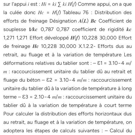
sur l’appui 𝑖 est : 𝐻𝑖 = 𝑘𝑖 ∑ 𝑘𝑖 𝐻(𝑓) Comme appui, on a que
la culée donc 𝐻𝑐 = 𝐻(𝑓) Tableau 76 : Distribution des
efforts de freinage Désignation 𝑨(𝑳) 𝑩𝒄 Coefficient de
souplesse 𝟏⁄𝒌𝒄 0,787 0,787 coefficient de rigidité 𝒌𝒄
1,271 1,271 Effort développé 𝑯(𝒇) 10,228 30,000 Effort
de freinage 𝑯𝒄 10,228 30,000 X.1.2.2- Efforts dus au
retrait, au fluage et à la variation de température Les
déformations relatives du tablier sont : – Ɛ1 = 3.10−4 𝑚/
𝑚 : raccourcissement unitaire du tablier dû au retrait et
fluage du béton – Ɛ2 = 3.10−4 𝑚/𝑚 : raccourcissement
unitaire du tablier dû à la variation de température à long
terme – Ɛ3 = 2.10−4 𝑚/𝑚 : raccourcissement unitaire du
tablier dû à la variation de température à court terme
Pour calculer la distribution des efforts horizontaux dus
au retrait, au fluage et à la variation de température, on
adoptera les étapes de calculs suivantes : – Calcul du