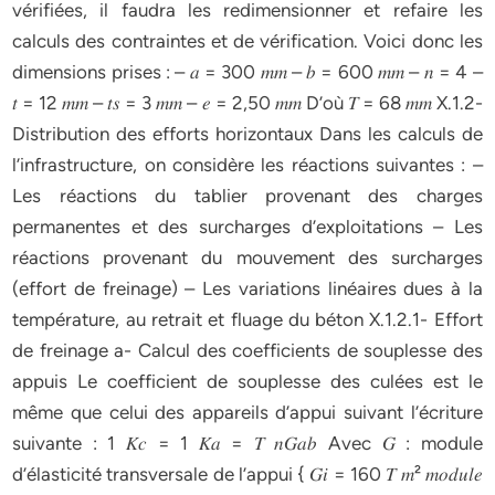
vérifiées, il faudra les redimensionner et refaire les
calculs des contraintes et de vérification. Voici donc les
dimensions prises : – 𝑎 = 300 𝑚𝑚 – 𝑏 = 600 𝑚𝑚 – 𝑛 = 4 –
𝑡 = 12 𝑚𝑚 – 𝑡𝑠 = 3 𝑚𝑚 – 𝑒 = 2,50 𝑚𝑚 D’où 𝑇 = 68 𝑚𝑚 X.1.2-
Distribution des efforts horizontaux Dans les calculs de
l’infrastructure, on considère les réactions suivantes : –
Les réactions du tablier provenant des charges
permanentes et des surcharges d’exploitations – Les
réactions provenant du mouvement des surcharges
(effort de freinage) – Les variations linéaires dues à la
température, au retrait et fluage du béton X.1.2.1- Effort
de freinage a- Calcul des coefficients de souplesse des
appuis Le coefficient de souplesse des culées est le
même que celui des appareils d’appui suivant l’écriture
suivante : 1 𝐾𝑐 = 1 𝐾𝑎 = 𝑇 𝑛𝐺𝑎𝑏 Avec 𝐺 : module
d’élasticité transversale de l’appui { 𝐺𝑖 = 160 𝑇 𝑚² 𝑚𝑜𝑑𝑢𝑙𝑒