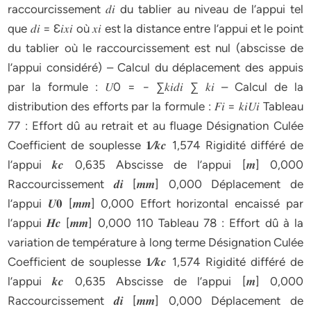
raccourcissement 𝑑𝑖 du tablier au niveau de l’appui tel
que 𝑑𝑖 = Ɛ𝑖𝑥𝑖 où 𝑥𝑖 est la distance entre l’appui et le point
du tablier où le raccourcissement est nul (abscisse de
l’appui considéré) – Calcul du déplacement des appuis
par la formule : 𝑈0 = − ∑𝑘𝑖𝑑𝑖 ∑ 𝑘𝑖 – Calcul de la
distribution des efforts par la formule : 𝐹𝑖 = 𝑘𝑖𝑈𝑖 Tableau
77 : Effort dû au retrait et au fluage Désignation Culée
Coefficient de souplesse 𝟏⁄𝒌𝒄 1,574 Rigidité différé de
l’appui 𝒌𝒄 0,635 Abscisse de l’appui [𝒎] 0,000
Raccourcissement 𝒅𝒊 [𝒎𝒎] 0,000 Déplacement de
l’appui 𝑼𝟎 [𝒎𝒎] 0,000 Effort horizontal encaissé par
l’appui 𝑯𝒄 [𝒎𝒎] 0,000 110 Tableau 78 : Effort dû à la
variation de température à long terme Désignation Culée
Coefficient de souplesse 𝟏⁄𝒌𝒄 1,574 Rigidité différé de
l’appui 𝒌𝒄 0,635 Abscisse de l’appui [𝒎] 0,000
Raccourcissement 𝒅𝒊 [𝒎𝒎] 0,000 Déplacement de