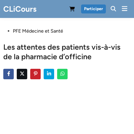
Skip
CLiCours
Mai
Participer
to
Men
content
Posted
PFE Médecine et Santé
in
Les attentes des patients vis-à-vis
de la pharmacie d’officine