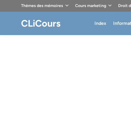
Skip
Thèmes des mémoires
Cours marketing
Droit 
to
content
CLiCours
Index
Informa