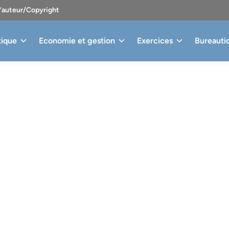
d’auteur/Copyright
tique
Economie et gestion
Exercices
Bureauti