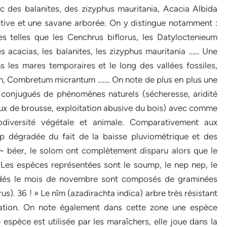
c des balanites, des zizyphus mauritania, Acacia Albida
tive et une savane arborée. On y distingue notamment :
 telles que les Cenchrus biflorus, les Datyloctenieum
s acacias, les balanites, les zizyphus mauritania …… Une
 les mares temporaires et le long des vallées fossiles,
, Combretum micrantum ……. On note de plus en plus une
 conjugués de phénomènes naturels (sécheresse, aridité
eux de brousse, exploitation abusive du bois) avec comme
diversité végétale et animale. Comparativement aux
p dégradée du fait de la baisse pluviométrique et des
~ béer, le solom ont complètement disparu alors que le
 Les espèces représentées sont le soump, le nep nep, le
 dès le mois de novembre sont composés de graminées
us). 36 ! » Le nîm (azadirachta indica) arbre très résistant
ation. On note également dans cette zone une espèce
pèce est utilisée par les maraîchers, elle joue dans la