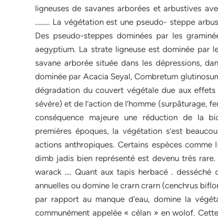
ligneuses de savanes arborées et arbustives ave
……… La végétation est une pseudo- steppe arbus
Des pseudo-steppes dominées par les graminées
aegyptium. La strate ligneuse est dominée par le
savane arborée située dans les dépressions, dans
dominée par Acacia Seyal, Combretum glutinosum
dégradation du couvert végétale due aux effets
sévère) et de l’action de l’homme (surpâturage, f
conséquence majeure une réduction de la bio
premières époques, la végétation s’est beaucou
actions anthropiques. Certains espèces comme l
dimb jadis bien représenté est devenu très rare.
warack …. Quant aux tapis herbacé . desséché
annuelles ou domine le crarn crarn (cenchrus biflor
par rapport au manque d’eau, domine la végét
communément appelée « célan » en wolof. Cette es