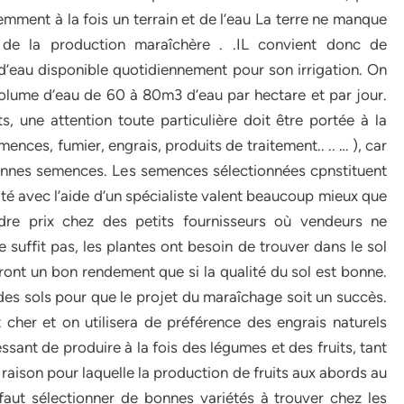
demment à la fois un terrain et de l’eau La terre ne manque
l de la production maraîchère . .IL convient donc de
 d’eau disponible quotidiennement pour son irrigation. On
volume d’eau de 60 à 80m3 d’eau par hectare et par jour.
s, une attention toute particulière doit être portée à la
ences, fumier, engrais, produits de traitement.. .. … ), car
onnes semences. Les semences sélectionnées cpnstituent
lité avec l’aide d’un spécialiste valent beaucoup mieux que
dre prix chez des petits fournisseurs où vendeurs ne
 suffit pas, les plantes ont besoin de trouver dans le sol
auront un bon rendement que si la qualité du sol est bonne.
é des sols pour que le projet du maraîchage soit un succès.
t cher et on utilisera de préférence des engrais naturels
sant de produire à la fois des légumes et des fruits, tant
 raison pour laquelle la production de fruits aux abords au
faut sélectionner de bonnes variétés à trouver chez les