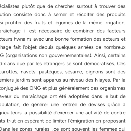
écialistes plutôt que de chercher surtout à trouver des
ution consiste donc à semer et récolter des produits
i profiter des fruits et légumes de la même irrigation.
îchage, il est nécessaire de combiner des facteurs
cteurs hwnains avec une bonne formation des acteurs et
chage fait l’objet depuis quelques années de nombreux
G (organisations non gouvernementales). Ainsi, certains
 dix ans que par les étrangers se sont démocratisés. Ces
, carottes, navets, pastèques, sésame, oignons sont des
miers jardins sont apparus au niveau des Niayes. Par la
ui conjugué des ONG et plus généralement des organismes
aveur du maraîchage ont été adoptées dans le but de
a population, de générer une rentrée de devises grâce à
riculteurs la possibilité d’exercer une activité de contre
s t~ut en espérant de limiter l’émigration en proposant
 Dans les zones rurales, .ce sont souvent les femmes qui