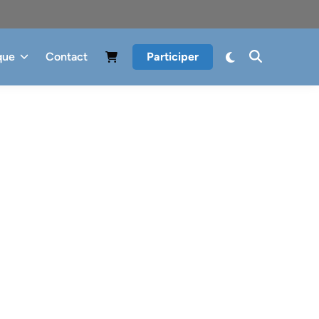
que
Contact
Participer