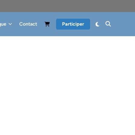
que
Contact
Participer