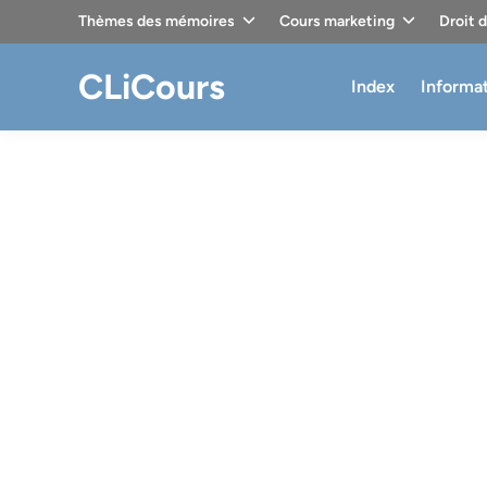
Skip
Thèmes des mémoires
Cours marketing
Droit 
to
content
CLiCours
Index
Informa