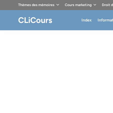
Skip
Thèmes des mémoires
Cours marketing
Droit 
to
content
CLiCours
Index
Informa