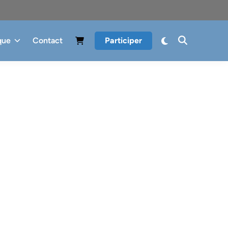
que
Contact
Participer