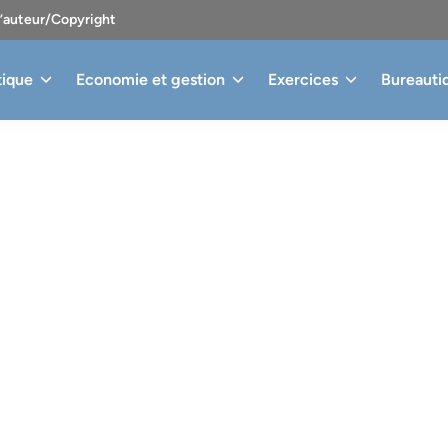
d’auteur/Copyright
tique
Economie et gestion
Exercices
Bureauti