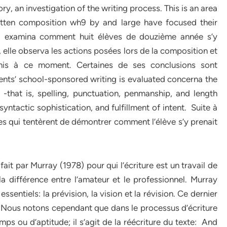
ry, an investigation of the writing process. This is an area
itten composition wh9 by and large have focused their
1) examina comment huit élèves de douzième année s’y
 elle observa les actions posées lors de la composition et
émis à ce moment. Certaines de ses conclusions sont
dents’ school-sponsored writing is evaluated concerna the
-that is, spelling, punctuation, penmanship, and length
yntactic sophistication, and fulfillment of intent. Suite à
hes qui tentèrent de démontrer comment l’élève s’y prenait
fait par Murray (1978) pour qui l’écriture est un travail de
s la différence entre l’amateur et le professionnel. Murray
ssentiels: la prévision, la vision et la révision. Ce dernier
 Nous notons cependant que dans le processus d’écriture
ps ou d’aptitude; il s’agit de la réécriture du texte: And