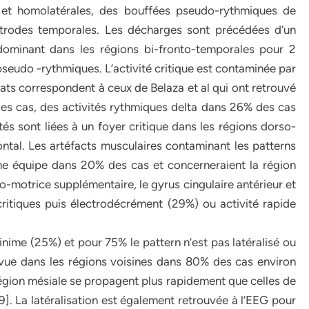
s et homolatérales, des bouffées pseudo-rythmiques de
ectrodes temporales. Les décharges sont précédées d’un
dominant dans les régions bi-fronto-temporales pour 2
pseudo -rythmiques. L’activité critique est contaminée par
ats correspondent à ceux de Belaza et al qui ont retrouvé
es cas, des activités rythmiques delta dans 26% des cas
és sont liées à un foyer critique dans les régions dorso-
rontal. Les artéfacts musculaires contaminant les patterns
me équipe dans 20% des cas et concerneraient la région
to-motrice supplémentaire, le gyrus cingulaire antérieur et
critiques puis électrodécrément (29%) ou activité rapide
minime (25%) et pour 75% le pattern n’est pas latéralisé ou
t vue dans les régions voisines dans 80% des cas environ
a région mésiale se propagent plus rapidement que celles de
[9]. La latéralisation est également retrouvée à l’EEG pour