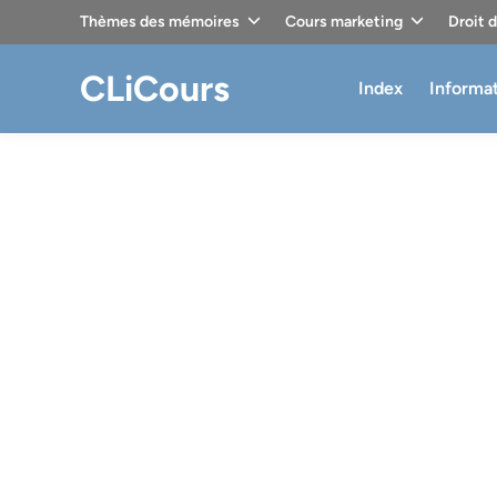
Skip
Thèmes des mémoires
Cours marketing
Droit 
to
content
CLiCours
Index
Informa