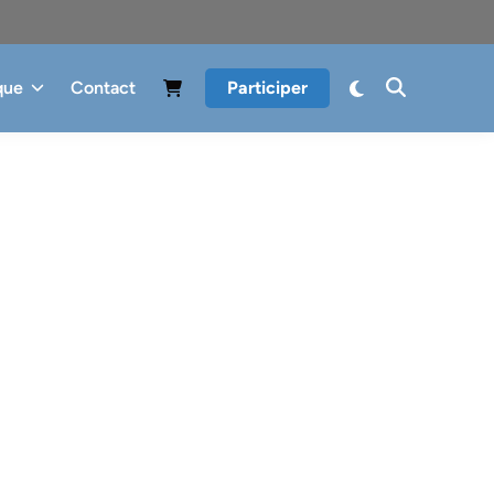
que
Contact
Participer