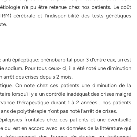
 étiologie n’a pu être retenue chez nos patients. Le coût
RM) cérébrale et l’indisponibilité des tests génétiques
xte.
anti épileptique: phénobarbital pour 3 d’entre eux, un est
 sodium. Pour tous ceux- ci, il a été noté une diminution
n arrêt des crises depuis 2 mois.
ptique. On note chez ces patients une diminution de la
taire lorsqu’il y a un contrôle inadéquat des crises malgré
vance thérapeutique durant 1 à 2 années ; nos patients
ans de polythérapie n’ont pas noté l’arrêt de crises.
pilepsies frontales chez ces patients et une éventuelle
Ce qui est en accord avec les données de la littérature qui
dre fréquemment des formes résistantes au traitement