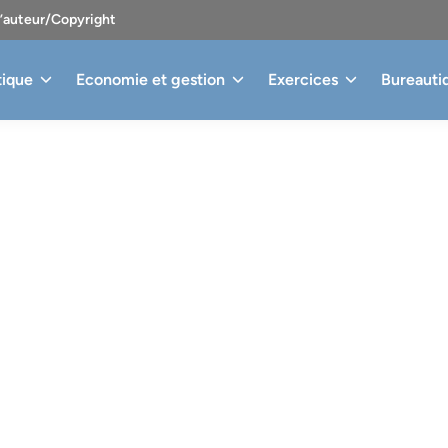
d’auteur/Copyright
tique
Economie et gestion
Exercices
Bureauti