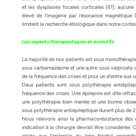
et les dysplasies focales corticales [61]; aucune
élevé de l’imagerie par résonance magnétique (I
limitent la recherche étiologique dans notre conte
Les aspects thérapeutiques et évolutifs
La majorité de nos patients est sous monothérapie 
sous carbamazépine et une autre sous valproate de
de la fréquence des crises et pour un d’entre eux u
Deux patients sont sous polythérapie antiépile
fréquence des crises. Une épilepsie est dite réfrac
une polythérapie bien menée et une bonne obser
sous polythérapie antiépileptique durant plus de 2 
Nous relevons ainsi la pharmacorésistance des é
indication à la chirurgie devrait être considérée. 
relate que l’épilepsie du lobe frontal engen