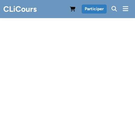
Skip
CLiCours
Mai
Participer
to
Men
content