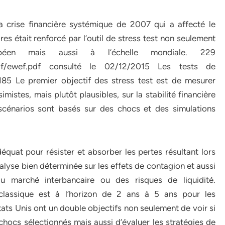
a crise financière systémique de 2007 qui a affecté le
res était renforcé par l’outil de stress test non seulement
en mais aussi à l’échelle mondiale. 229
re/pdf/ewef.pdf consulté le 02/12/2015 Les tests de
 185 Le premier objectif des stress test est de mesurer
mistes, mais plutôt plausibles, sur la stabilité financière
scénarios sont basés sur des chocs et des simulations
adéquat pour résister et absorber les pertes résultant lors
alyse bien déterminée sur les effets de contagion et aussi
du marché interbancaire ou des risques de liquidité.
 classique est à l’horizon de 2 ans à 5 ans pour les
ts Unis ont un double objectifs non seulement de voir si
 chocs sélectionnés mais aussi d’évaluer les stratégies de