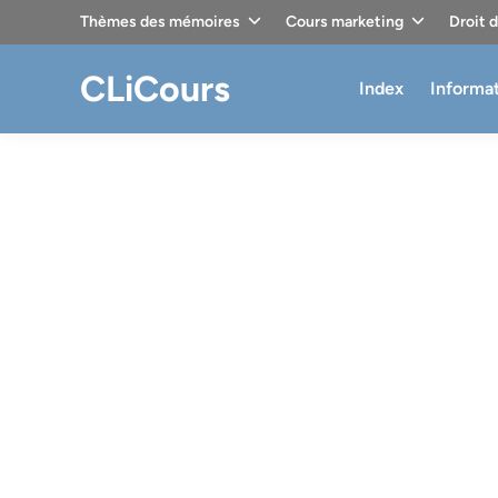
Skip
Thèmes des mémoires
Cours marketing
Droit 
to
content
CLiCours
Index
Informa