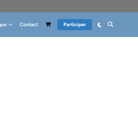
que
Contact
Participer