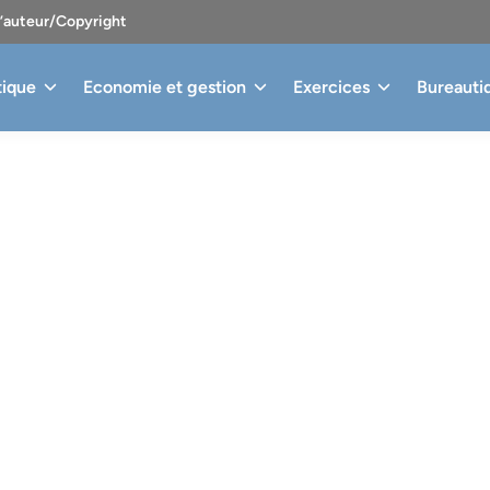
d’auteur/Copyright
tique
Economie et gestion
Exercices
Bureauti