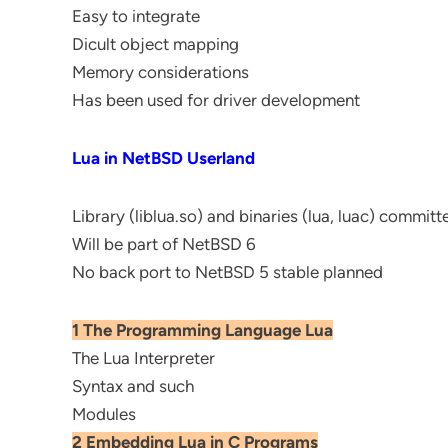
Easy to integrate
Dicult object mapping
Memory considerations
Has been used for driver development
Lua in NetBSD Userland
Library (liblua.so) and binaries (lua, luac) committ
Will be part of NetBSD 6
No back port to NetBSD 5 stable planned
1 The Programming Language Lua
The Lua Interpreter
Syntax and such
Modules
2 Embedding Lua in C Programs