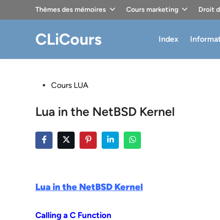
Skip
Thèmes des mémoires
Cours marketing
Droit 
to
content
CLiCours
Index
Informa
Posted
Cours LUA
in
Lua in the NetBSD Kernel
Lua in the NetBSD Kernel
Calling a C Function