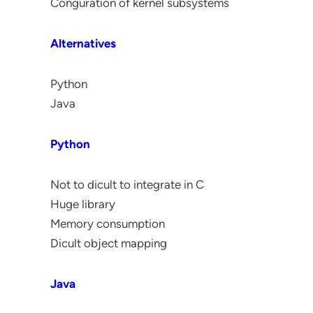
Conguration of kernel subsystems
Alternatives
Python
Java
Python
Not to dicult to integrate in C
Huge library
Memory consumption
Dicult object mapping
Java