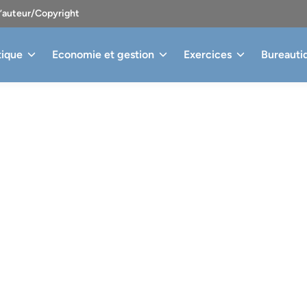
d’auteur/Copyright
tique
Economie et gestion
Exercices
Bureauti