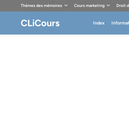
Skip
Thèmes des mémoires
Cours marketing
Droit 
to
content
CLiCours
Index
Informa