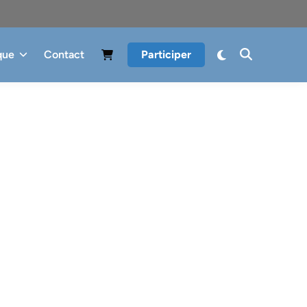
que
Contact
Participer