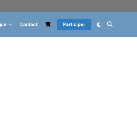
que
Contact
Participer