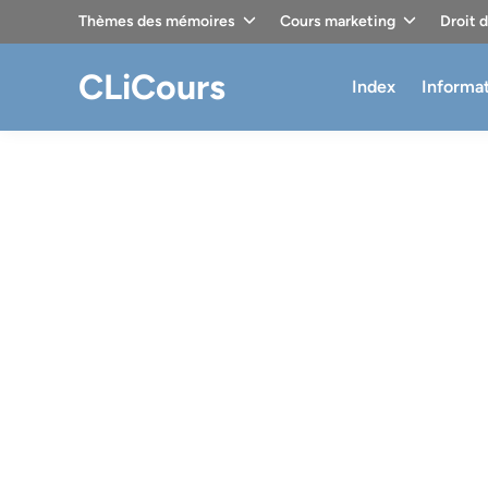
Skip
Thèmes des mémoires
Cours marketing
Droit 
to
content
CLiCours
Index
Informa