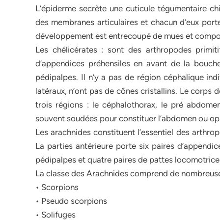
L’épiderme secrète une cuticule tégumentaire chi
des membranes articulaires et chacun d’eux port
développement est entrecoupé de mues et compor
Les chélicérates : sont des arthropodes primit
d’appendices préhensiles en avant de la bouche, 
pédipalpes. Il n’y a pas de région céphalique ind
latéraux, n’ont pas de cônes cristallins. Le corps
trois régions : le céphalothorax, le pré abdome
souvent soudées pour constituer l’abdomen ou o
Les arachnides constituent l’essentiel des arthro
La parties antérieure porte six paires d’appendice
pédipalpes et quatre paires de pattes locomotrice
La classe des Arachnides comprend de nombreuse
• Scorpions
• Pseudo scorpions
• Solifuges