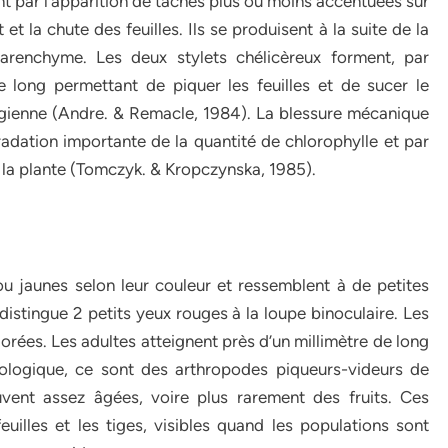
nt par l’apparition de taches plus ou moins accentuées sur
et la chute des feuilles. Ils se produisent à la suite de la
parenchyme. Les deux stylets chélicèreux forment, par
long permettant de piquer les feuilles et de sucer le
ngienne (Andre. & Remacle, 1984). La blessure mécanique
adation importante de la quantité de chlorophylle et par
la plante (Tomczyk. & Kropczynska, 1985).
u jaunes selon leur couleur et ressemblent à de petites
distingue 2 petits yeux rouges à la loupe binoculaire. Les
orées. Les adultes atteignent près d’un millimètre de long
biologique, ce sont des arthropodes piqueurs-videurs de
uvent assez âgées, voire plus rarement des fruits. Ces
feuilles et les tiges, visibles quand les populations sont