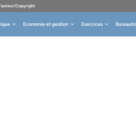
d’auteur/Copyright
tique
Economie et gestion
Exercices
Bureauti