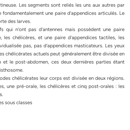
tineuse. Les segments sont reliés les uns aux autres par
e fondamentalement une paire d’appendices articulés. Le
te des larves.
ifs qui n’ont pas d’antennes mais possèdent une paire
les chélicères, et une paire d’appendices tactiles, les
ividualisée pas, pas d’appendices masticateurs. Les yeux
 des chélicérates actuels peut généralement être divisée en
n et le post-abdomen, ces deux dernières parties étant
pisthosome.
podes chélicérates leur corps est divisée en deux régions.
s, une pré-orale, les chélicères et cinq post-orales : les
s.
s sous classes