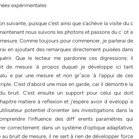
nnées expérimentales
on suivante, puisque c’est ainsi que s’achève la visite du c
e maintenant nous suivons les photons et passons du c´ ot ́e
 de mesure. Comme toujours pour commencer, je parlerai de
terai en ajoutant des remarques directement puisées dans
érir. Que le lecteur me pardonne ces digressions: il
uit de mesure `à propos duquel je développe ici tant
valu ́e par une mesure et non grˆace `à l’appui de ces
riple. C’est d’abord une mise en garde, car il démontre la
 du bruit. C’est ensuite un support pour celui qui doit
pitre matiere à reflexion et j’espère avoir d ́evelopp ́e
lisateur potentiel d’orienter ses investigations dans la
omprendre l’influence des diff ́erents paramètres qui
érer correctement: dans un système d’optique adaptative,
u bruit de mesure, il ne sert à rien de développer force