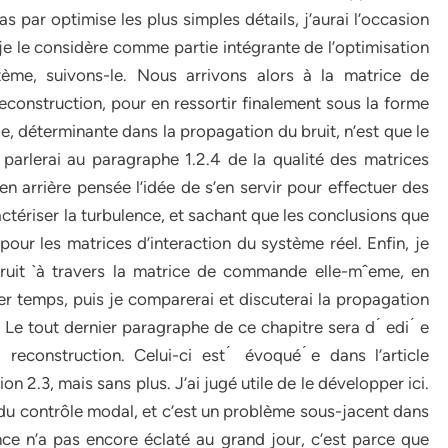
 par optimise les plus simples détails, j’aurai l’occasion
t je le considère comme partie intégrante de l’optimisation
tème, suivons-le. Nous arrivons alors à la matrice de
econstruction, pour en ressortir finalement sous la forme
 déterminante dans la propagation du bruit, n’est que le
 parlerai au paragraphe 1.2.4 de la qualité des matrices
en arrière pensée l’idée de s’en servir pour effectuer des
actériser la turbulence, et sachant que les conclusions que
pour les matrices d’interaction du système réel. Enfin, je
bruit `à travers la matrice de commande elle-mˆeme, en
ier temps, puis je comparerai et discuterai la propagation
 Le tout dernier paragraphe de ce chapitre sera d ́ edi ́ e
reconstruction. Celui-ci est ́ évoqué ́e dans l’article
n 2.3, mais sans plus. J’ai jugé utile de le développer ici.
 du contrôle modal, et c’est un problème sous-jacent dans
ce n’a pas encore ​éclaté au grand jour, c’est parce que