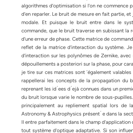
algorithmes d’optimisation si l’on ne commence pas
d’en reparler. Le bruit de mesure en fait partie, e
modale. Et puisque le bruit entre dans le sys
commande, que le bruit traverse en subissant la r
d’une erreur de phase. Cette matrice de commande,
reflet de la matrice d’interaction du système. Je
d’interaction sur les polynômes de Zernike, avec 
dépouillements a posteriori sur la phase, pour car
je tire sur ces matrices sont ´également valables 
rappellerai les concepts de la propagation du 
reprenant les id ́ees d ́ejà connues dans un prem
du bruit lorsque varie le nombre de sous-pupilles.
principalement au repliement spatial lors de la 
Astronomy & Astrophysics présent ́ e dans la sectio
Il entre parfaitement dans le champ d’application
tout système d’optique adaptative. Si son influen