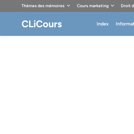
Skip
Thèmes des mémoires
Cours marketing
Droit 
to
content
CLiCours
Index
Informa