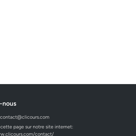
-nous
contact@clicours.com
 cette page sur notre site internet:
w.clicours.com/contact/