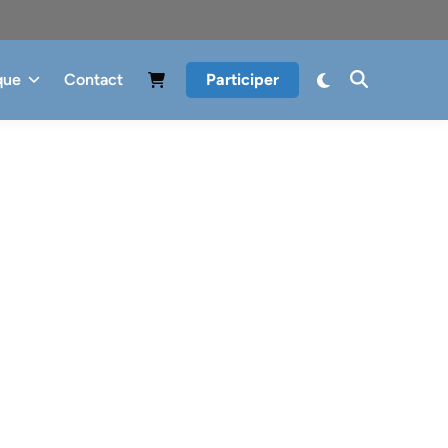
que
Contact
Participer