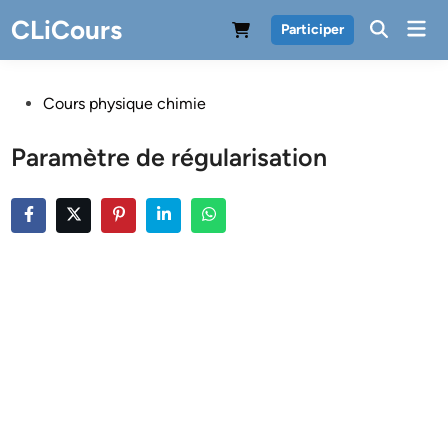
Skip
CLiCours
Mai
Participer
to
Men
content
Posted
Cours physique chimie
in
Paramètre de régularisation