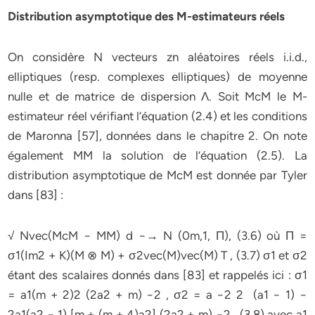
Distribution asymptotique des M-estimateurs réels
On considère N vecteurs zn aléatoires réels i.i.d.,
elliptiques (resp. complexes elliptiques) de moyenne
nulle et de matrice de dispersion Λ. Soit McM le M-
estimateur réel vérifiant l’équation (2.4) et les conditions
de Maronna [57], données dans le chapitre 2. On note
également MM la solution de l’équation (2.5). La
distribution asymptotique de McM est donnée par Tyler
dans [83] :
√ Nvec(McM − MM) d −→ N (0m,1, Π), (3.6) où Π =
σ1(Im2 + K)(M ⊗ M) + σ2vec(M)vec(M) T , (3.7) σ1 et σ2
étant des scalaires donnés dans [83] et rappelés ici : σ1
= a1(m + 2)2 (2a2 + m) −2 , σ2 = a −2 2 (a1 − 1) −
2a1(a2 − 1) [m + (m + 4)a2] (2a2 + m) −2
, (3.8) avec a1