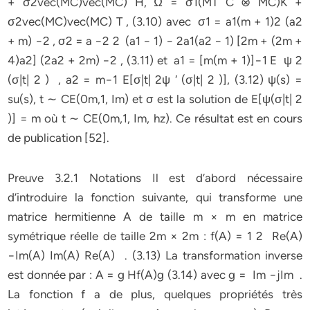
+ σ2vec(MC)vec(MC) H, Ω = σ1(MT C ⊗ MC)K +
σ2vec(MC)vec(MC) T , (3.10) avec σ1 = a1(m + 1)2 (a2
+ m) −2 , σ2 = a −2 2 (a1 − 1) − 2a1(a2 − 1) [2m + (2m +
4)a2] (2a2 + 2m) −2
, (3.11) et a1 = [m(m + 1)]−1 E ψ 2
(σ|t| 2 ) , a2 = m−1 E[σ|t| 2ψ ′ (σ|t| 2 )], (3.12) ψ(s) =
su(s), t ∼ CE(0m,1, Im) et σ est la solution de E[ψ(σ|t| 2
)] = m où t ∼ CE(0m,1, Im, hz). Ce résultat est en cours
de publication [52].
Preuve 3.2.1 Notations Il est d’abord nécessaire
d’introduire la fonction suivante, qui transforme une
matrice hermitienne A de taille m × m en matrice
symétrique réelle de taille 2m × 2m : f(A) = 1 2 Re(A)
−Im(A) Im(A) Re(A) . (3.13) La transformation inverse
est donnée par : A = g Hf(A)g (3.14) avec g = Im −jIm .
La fonction f a de plus, quelques propriétés très