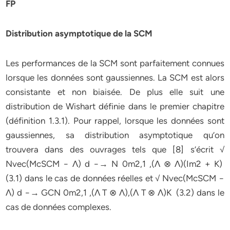
FP
Distribution asymptotique de la SCM
Les performances de la SCM sont parfaitement connues
lorsque les données sont gaussiennes. La SCM est alors
consistante et non biaisée. De plus elle suit une
distribution de Wishart définie dans le premier chapitre
(définition 1.3.1). Pour rappel, lorsque les données sont
gaussiennes, sa distribution asymptotique qu’on
trouvera dans des ouvrages tels que [8] s’écrit √
Nvec(McSCM − Λ) d −→ N 0m2,1 ,(Λ ⊗ Λ)(Im2 + K)
(3.1) dans le cas de données réelles et √ Nvec(McSCM −
Λ) d −→ GCN 0m2,1 ,(Λ T ⊗ Λ),(Λ T ⊗ Λ)K (3.2) dans le
cas de données complexes.