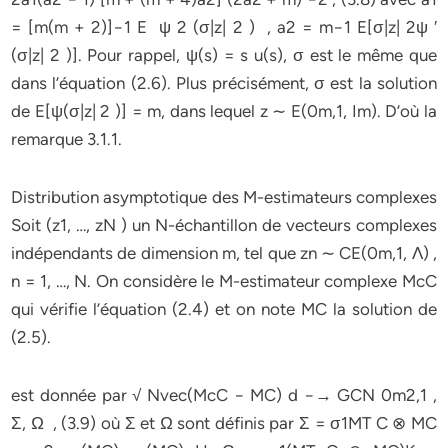
= [m(m + 2)]−1 E ψ 2 (σ|z| 2 ) , a2 = m−1 E[σ|z| 2ψ ′
(σ|z| 2 )]. Pour rappel, ψ(s) = s u(s), σ est le même que
dans l’équation (2.6). Plus précisément, σ est la solution
de E[ψ(σ|z| 2 )] = m, dans lequel z ∼ E(0m,1, Im). D’où la
remarque 3.1.1.
Distribution asymptotique des M-estimateurs complexes
Soit (z1, …, zN ) un N-échantillon de vecteurs complexes
indépendants de dimension m, tel que zn ∼ CE(0m,1, Λ) ,
n = 1, …, N. On considère le M-estimateur complexe McC
qui vérifie l’équation (2.4) et on note MC la solution de
(2.5).
est donnée par √ Nvec(McC − MC) d −→ GCN 0m2,1 ,
Σ, Ω , (3.9) où Σ et Ω sont définis par Σ = σ1MT C ⊗ MC