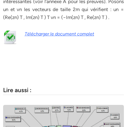
intéressantes (voir l’annexe A pour les preuves). Posons
un et vn les vecteurs de taille 2m qui vérifient : un =
(Re(zn) T , Im(zn) T ) T vn = (−Im(zn) T , Re(zn) T ) .
Télécharger le document complet
Lire aussi :