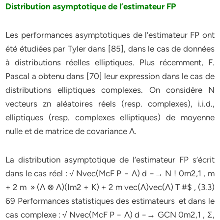
Distribution asymptotique de l’estimateur FP
Les performances asymptotiques de l’estimateur FP ont
été étudiées par Tyler dans [85], dans le cas de données
à distributions réelles elliptiques. Plus récemment, F.
Pascal a obtenu dans [70] leur expression dans le cas de
distributions elliptiques complexes. On considère N
vecteurs zn aléatoires réels (resp. complexes), i.i.d.,
elliptiques (resp. complexes elliptiques) de moyenne
nulle et de matrice de covariance Λ.
La distribution asymptotique de l’estimateur FP s’écrit
dans le cas réel : √ Nvec(McF P − Λ) d −→ N ! 0m2,1 , m
+ 2 m » (Λ ⊗ Λ)(Im2 + K) + 2 m vec(Λ)vec(Λ) T #$ , (3.3)
69 Performances statistiques des estimateurs et dans le
cas complexe : √ Nvec(McF P − Λ) d −→ GCN 0m2,1 , Σ,