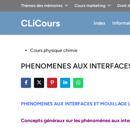
Skip
Thèmes des mémoires
Cours marketing
Droit 
to
content
CLiCours
Index
Informa
Posted
Cours physique chimie
in
PHENOMENES AUX INTERFACES 
PHENOMENES AUX INTERFACES ET MOUILLAGE L
Concepts généraux sur les phénomènes aux inte