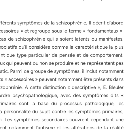
ifférents symptômes de la schizophrénie. Il décrit d’abord
ssoires » et regroupe sous le terme « fondamentaux »,
s de schizophrénie qu’ils soient latents ou manifestes.
sociatifs qu’il considère comme la caractéristique la plus
tant que type particulier de pensée et de comportement.
x qui peuvent ou non se produire et ne représentent pas
stic. Parmi ce groupe de symptômes, il inclut notamment
dits « accessoires » peuvent notamment être présents dans
izophrénie. A cette distinction « descriptive », E. Bleuler
d’ordre psychopathologique, avec des symptômes dits «
imaires sont la base du processus pathologique, les
a personnalité du sujet contre les symptômes primaires,
tion. Les symptômes secondaires couvrent cependant une
t notamment l’autisme et les altérations de la réalité