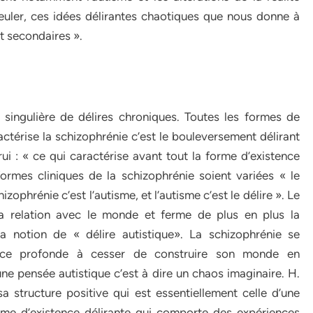
 Bleuler, ces idées délirantes chaotiques que nous donne à
et secondaires ».
 singulière de délires chroniques. Toutes les formes de
actérise la schizophrénie c’est le bouleversement délirant
rui : « ce qui caractérise avant tout la forme d’existence
formes cliniques de la schizophrénie soient variées « le
hrénie c’est l’autisme, et l’autisme c’est le délire ». Le
 la relation avec le monde et ferme de plus en plus la
la notion de « délire autistique». La schizophrénie se
dance profonde à cesser de construire son monde en
e pensée autistique c’est à dire un chaos imaginaire. H.
sa structure positive qui est essentiellement celle d’une
orme d’existence délirante qui comporte des expériences