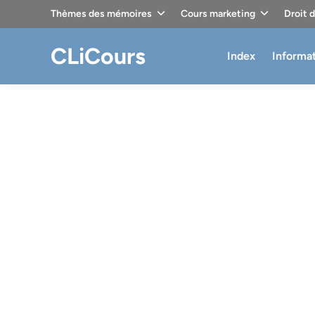
Skip
Thèmes des mémoires
Cours marketing
Droit 
to
content
CLiCours
Index
Informa