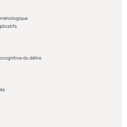
noménologique
licatifs.
cognitive du délire
nte