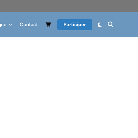
que
Contact
Participer