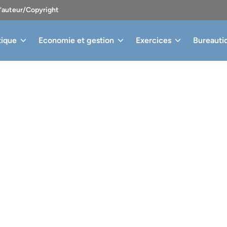
d’auteur/Copyright
tique
Economie et gestion
Exercices
Bureauti