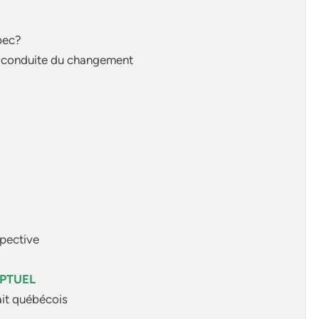
bec?
 la conduite du changement
spective
EPTUEL
ait québécois