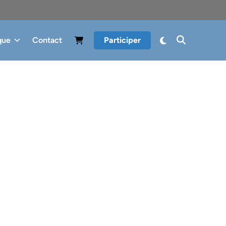
que
Contact
Participer