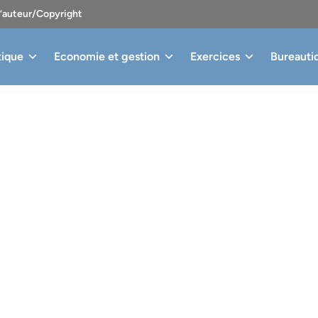
d’auteur/Copyright
tique
Economie et gestion
Exercices
Bureauti