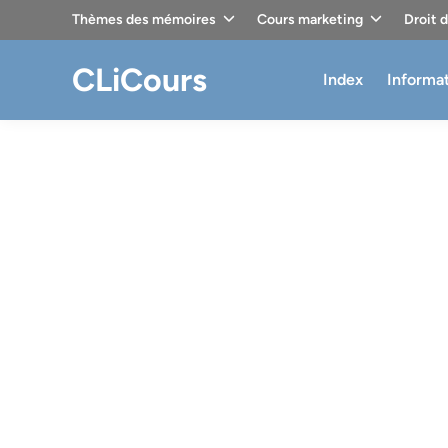
Skip
Thèmes des mémoires
Cours marketing
Droit 
to
content
CLiCours
Index
Informa