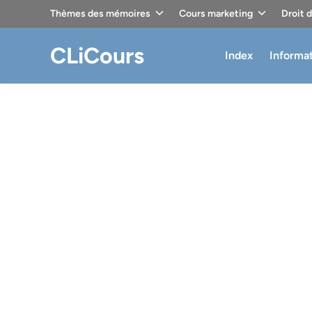
Skip
Thèmes des mémoires
Cours marketing
Droit 
to
content
CLiCours
Index
Informa