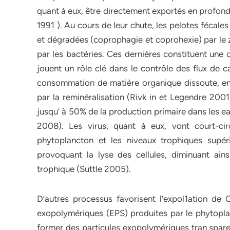
quant à eux, être directement exportés en profond
1991 ). Au cours de leur chute, les pelotes fécal
et dégradées (coprophagie et coprohexie) par le z
par les bactéries. Ces dernières constituent une
jouent un rôle clé dans le contrôle des flux de c
consommation de matière organique dissoute, en 
par la reminéralisation (Rivk in et Legendre 200
jusqu’ à 50% de la production primaire dans les e
2008). Les virus, quant à eux, vont court-cir
phytoplancton et les niveaux trophiques supé
provoquant la lyse des cellules, diminuant ainsi
trophique (Suttle 2005).
D’autres processus favorisent l’expol1ation de
exopolymériques (EPS) produites par le phytoplan
former des particules exopolymériques tran sparen