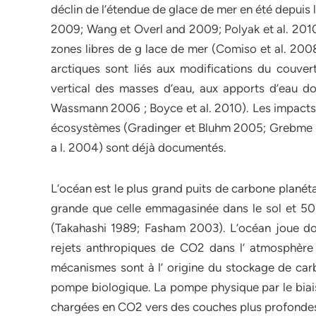
déclin de l’étendue de glace de mer en été depuis l
2009; Wang et Overl and 2009; Polyak et al. 2010)
zones libres de g lace de mer (Comiso et al. 200
arctiques sont liés aux modifications du couvert
vertical des masses d’eau, aux apports d’eau do
Wassmann 2006 ; Boyce et al. 2010). Les impacts, a
écosystèmes (Gradinger et Bluhm 2005; Grebme ier
a l. 2004) sont déjà documentés.
L’océan est le plus grand puits de carbone planéta
grande que celle emmagasinée dans le sol et 50
(Takahashi 1989; Fasham 2003). L’océan joue don
rejets anthropiques de CO2 dans l’ atmosphère 
mécanismes sont à l’ origine du stockage de car
pompe biologique. La pompe physique par le biais 
chargées en CO2 vers des couches plus profondes o