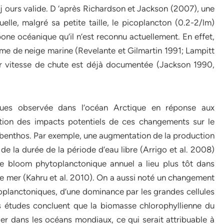
j ours valide. D ‘après Richardson et Jackson (2007), une
uelle, malgré sa petite taille, le picoplancton (0.2-2/lm)
one océanique qu’il n’est reconnu actuellement. En effet,
rme de neige marine (Revelante et Gilmartin 1991; Lampitt
ur vitesse de chute est déjà documentée (Jackson 1990,
ues observée dans l’océan Arctique en réponse aux
ction des impacts potentiels de ces changements sur le
o-benthos. Par exemple, une augmentation de la production
de la durée de la période d’eau libre (Arrigo et al. 2008)
 le bloom phytoplanctonique annuel a lieu plus tôt dans
de mer (Kahru et al. 2010). On a aussi noté un changement
oplanctoniques, d’une dominance par les grandes cellules
res études concluent que la biomasse chlorophyllienne du
er dans les océans mondiaux, ce qui serait attribuable à