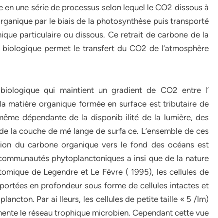
 en une série de processus selon lequel le CO2 dissous à
organique par le biais de la photosynthèse puis transporté
que particulaire ou dissous. Ce retrait de carbone de la
t biologique permet le transfert du CO2 de l’atmosphère
iologique qui maintient un gradient de CO2 entre l’
la matière organique formée en surface est tributaire de
-même dépendante de la disponib ilité de la lumière, des
 de la couche de mé lange de surfa ce. L’ensemble de ces
ation du carbone organique vers le fond des océans est
s communautés phytoplanctoniques a insi que de la nature
tomique de Legendre et Le Fèvre ( 1995), les cellules de
exportées en profondeur sous forme de cellules intactes et
ncton. Par ai lleurs, les cellules de petite taille « 5 /lm)
mente le réseau trophique microbien. Cependant cette vue