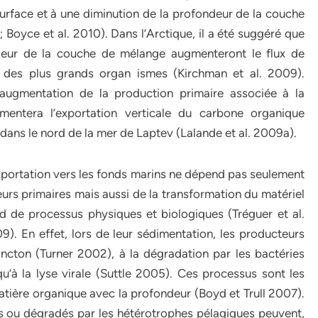
urface et à une diminution de la profondeur de la couche
oyce et al. 2010). Dans l’Arctique, il a été suggéré que
ndeur de la couche de mélange augmenteront le flux de
 des plus grands organ ismes (Kirchman et al. 2009).
augmentation de la production primaire associée à la
entera l’exportation verticale du carbone organique
 dans le nord de la mer de Laptev (Lalande et al. 2009a).
xportation vers les fonds marins ne dépend pas seulement
rs primaires mais aussi de la transformation du matériel
nd de processus physiques et biologiques (Tréguer et al.
). En effet, lors de leur sédimentation, les producteurs
ancton (Turner 2002), à la dégradation par les bactéries
 qu’à la lyse virale (Suttle 2005). Ces processus sont les
matière organique avec la profondeur (Boyd et Trull 2007).
s ou dégradés par les hétérotrophes pélagiques peuvent,