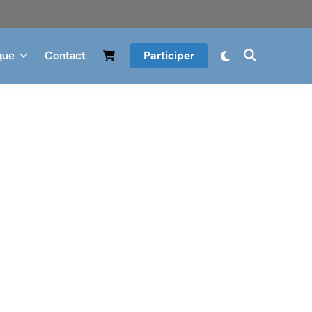
que
Contact
Participer