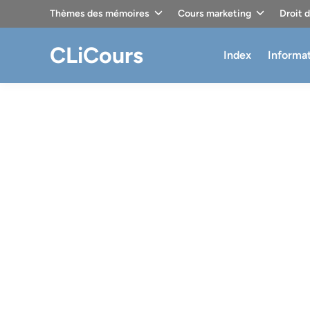
Skip
Thèmes des mémoires
Cours marketing
Droit 
to
content
CLiCours
Index
Informa