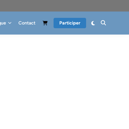
que
Contact
Participer