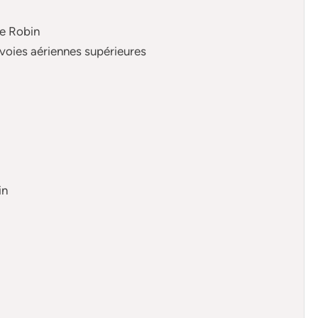
re Robin
s voies aériennes supérieures
in