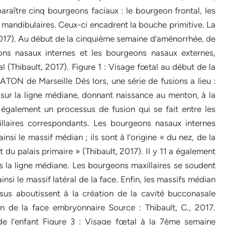
pparaître cinq bourgeons faciaux : le bourgeon frontal, les
mandibulaires. Ceux-ci encadrent la bouche primitive. La
, 2017). Au début de la cinquième semaine d’aménorrhée, de
ns nasaux internes et les bourgeons nasaux externes,
l (Thibault, 2017). Figure 1 : Visage fœtal au début de la
N de Marseille Dès lors, une série de fusions a lieu :
sur la ligne médiane, donnant naissance au menton, à la
a également un processus de fusion qui se fait entre les
llaires correspondants. Les bourgeons nasaux internes
ainsi le massif médian ; ils sont à l’origine « du nez, de la
t du palais primaire » (Thibault, 2017). Il y 11 a également
 la ligne médiane. Les bourgeons maxillaires se soudent
nsi le massif latéral de la face. Enfin, les massifs médian
sus aboutissent à la création de la cavité bucconasale
n de la face embryonnaire Source : Thibault, C., 2017.
 de l’enfant Figure 3 : Visage fœtal à la 7ème semaine