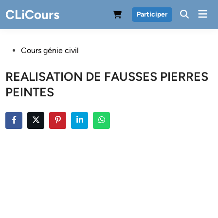
Skip
CLiCours
Mai
Participer
to
Men
content
Posted
Cours génie civil
in
REALISATION DE FAUSSES PIERRES
PEINTES