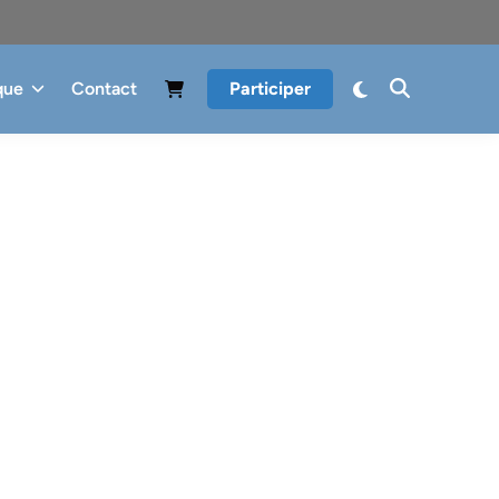
que
Contact
Participer