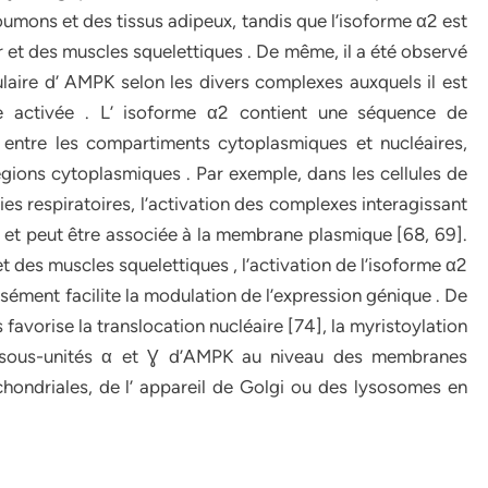
oumons et des tissus adipeux, tandis que l’isoforme α2 est
 et des muscles squelettiques . De même, il a été observé
lulaire d’ AMPK selon les divers complexes auxquels il est
 activée . L’ isoforme α2 contient une séquence de
r entre les compartiments cytoplasmiques et nucléaires,
régions cytoplasmiques . Par exemple, dans les cellules de
oies respiratoires, l’activation des complexes interagissant
ol et peut être associée à la membrane plasmique [68, 69].
t des muscles squelettiques , l’activation de l’isoforme α2
sément facilite la modulation de l’expression génique . De
 favorise la translocation nucléaire [74], la myristoylation
s sous-unités α et Ɣ d’AMPK au niveau des membranes
hondriales, de l’ appareil de Golgi ou des lysosomes en