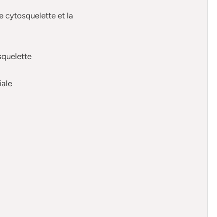
e cytosquelette et la
osquelette
iale