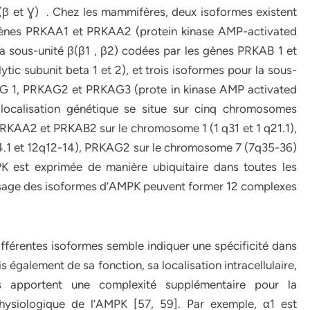
(β et Ɣ) . Chez les mammifères, deux isoformes existent
 gènes PRKAA1 et PRKAA2 (protein kinase AMP-activated
 la sous-unité β(β1 , β2) codées par les gènes PRKAB 1 et
ic subunit beta 1 et 2), et trois isoformes pour la sous-
KAG 1, PRKAG2 et PRKAG3 (prote in kinase AMP activated
 localisation génétique se situe sur cinq chromosomes
RKAA2 et PRKAB2 sur le chromosome 1 (1 q31 et 1 q21.1),
.1 et 12q12-14), PRKAG2 sur le chromosome 7 (7q35-36)
est exprimée de manière ubiquitaire dans toutes les
pissage des isoformes d’AMPK peuvent former 12 complexes
fférentes isoformes semble indiquer une spécificité dans
 également de sa fonction, sa localisation intracellulaire,
ns apportent une complexité supplémentaire pour la
ysiologique de l’AMPK [57, 59]. Par exemple, α1 est