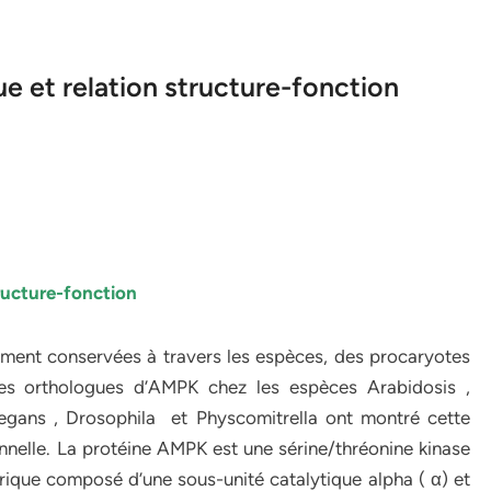
e et relation structure-fonction
tructure-fonction
ement conservées à travers les espèces, des procaryotes
es orthologues d’AMPK chez les espèces Arabidosis ,
legans , Drosophila et Physcomitrella ont montré cette
nnelle. La protéine AMPK est une sérine/thréonine kinase
rique composé d’une sous-unité catalytique alpha ( α) et