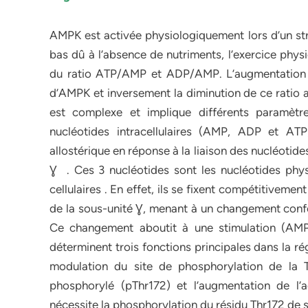
AMPK est activée physiologiquement lors d’un stre
bas dû à l’absence de nutriments, l’exercice phys
du ratio ATP/AMP et ADP/AMP. L’augmentation d
d’AMPK et inversement la diminution de ce ratio a
est complexe et implique différents paramètr
nucléotides intracellulaires (AMP, ADP et AT
allostérique en réponse à la liaison des nucléoti
Ɣ . Ces 3 nucléotides sont les nucléotides phy
cellulaires . En effet, ils se fixent compétitivem
de la sous-unité Ɣ, menant à un changement confo
Ce changement aboutit à une stimulation (AMP
déterminent trois fonctions principales dans la rég
modulation du site de phosphorylation de la Th
phosphorylé (pThr172) et l’augmentation de l’a
nécessite la phosphorylation du résidu Thr172 de s