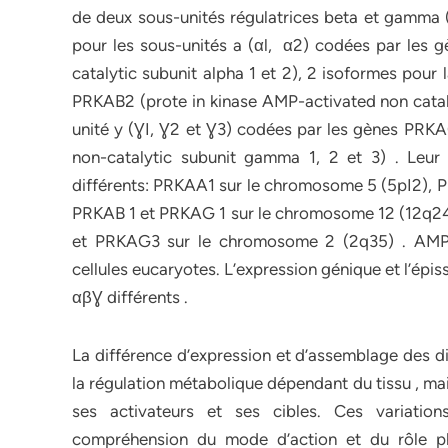
de deux sous-unités régulatrices beta et gamma 
pour les sous-unités a (αl, α2) codées par les
catalytic subunit alpha 1 et 2), 2 isoformes pour
PRKAB2 (prote in kinase AMP-activated non catalyt
unité y (ƔI, Ɣ2 et Ɣ3) codées par les gènes PR
non-catalytic subunit gamma 1, 2 et 3) . Leur
différents: PRKAA1 sur le chromosome 5 (5pI2), P
PRKAB 1 et PRKAG 1 sur le chromosome 12 (12q24
et PRKAG3 sur le chromosome 2 (2q35) . AMPK 
cellules eucaryotes. L’expression génique et l’é
αβƔ différents .
La différence d’expression et d’assemblage des di
la régulation métabolique dépendant du tissu , mais
ses activateurs et ses cibles. Ces variatio
compréhension du mode d’action et du rôle ph