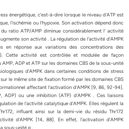
ss énergétique, c’est-à-dire lorsque le niveau d’ATP est
ique, l’ischémie ou l’hypoxie. Son activation dépend donc
u ratio ATP/AMP diminue considérablement l’ activité
ugmente son activité . La régulation de l’activité d’AMPK
es en réponse aux variations des concentrations des
P). Cette activité est contrôlée et modulée de façon
des AMP, ADP et ATP sur les domaines CBS de la sous-unité
siologiques d’AMPK dans certaines conditions de stress
ent sur le même site de fixation formé par les domaines CBS
rmationnel affectant l’activation d’AMPK [9, 86, 92-94].
, ADP) ou une inhibition (ATP) d’AMPK . Ces liaisons
ulation de l’activité catalytique d’AMPK. Elles régulent la
r172, influant ainsi sur la demi-vie du résidu Thr172
ctivité d’AMPK [14, 88]. En effet, l’activation d’AMPK
a sous-unité α .