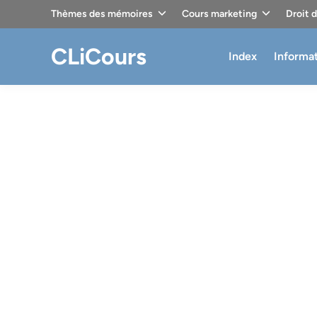
Skip
Thèmes des mémoires
Cours marketing
Droit 
to
content
CLiCours
Index
Informa