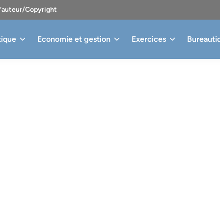
d’auteur/Copyright
tique
Economie et gestion
Exercices
Bureauti