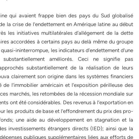
aine qui avaient frappe bien des pays du Sud globalisé
e la crise de l’endettement en Amérique latine au début
 les initiatives multilatérales d’allégement de la dette
aires accordées à certains pays au delà même du groupe
 quasi-ininterrompue, les indicateurs d’endettement d’une
ubstantiellement améliorés. Ceci ne signifie pas
prochés substantiellement de la réalisation de leurs
ouva clairement son origine dans les systèmes financiers
e l’immobilier américain et l’exposition périlleuse des
 ces marchés, les retombées de la récession mondiale sur
ts ont été considérables. Des revenus à l’exportation en
r les produits de base et l’effondrement du prix des pro-
 fonds; une aide au développement en stagnation et la
s investissements étrangers directs (IED); ainsi que la
es dépenses publiques supplémentaires liées aux efforts de