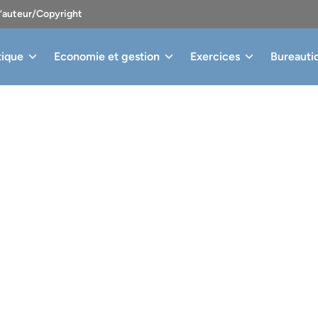
d’auteur/Copyright
tique
Economie et gestion
Exercices
Bureauti