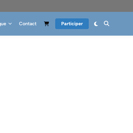
que
Contact
Participer