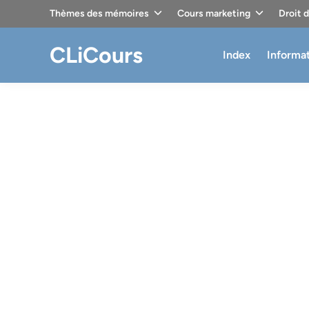
Skip
Thèmes des mémoires
Cours marketing
Droit 
to
content
CLiCours
Index
Informa