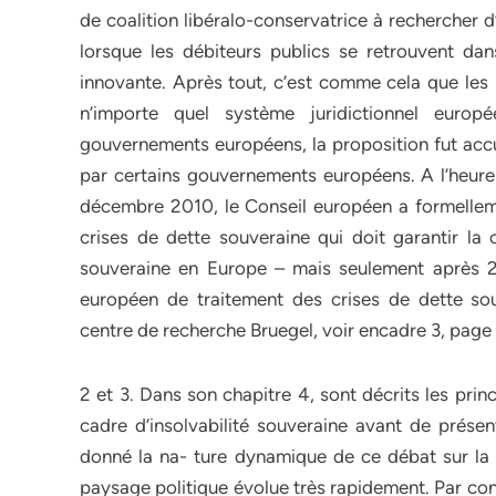
de coalition libéralo-conservatrice à rechercher d
lorsque les débiteurs publics se retrouvent dan
innovante. Après tout, c’est comme cela que les pa
n’importe quel système juridictionnel euro
gouvernements européens, la proposition fut accue
par certains gouvernements européens. A l’heure 
décembre 2010, le Conseil européen a formelle
crises de dette souveraine qui doit garantir la c
souveraine en Europe – mais seulement après 
européen de traitement des crises de dette so
centre de recherche Bruegel, voir encadre 3, page 
2 et 3. Dans son chapitre 4, sont décrits les pri
cadre d’insolvabilité souveraine avant de présent
donné la na- ture dynamique de ce débat sur la ré
paysage politique évolue très rapidement. Par cons