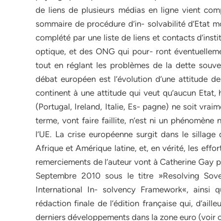
de liens de plusieurs médias en ligne vient co
sommaire de procédure d’in- solvabilité d’Etat mo
complété par une liste de liens et contacts d’ins
optique, et des ONG qui pour- ront éventuellemen
tout en réglant les problèmes de la dette souver
débat européen est l’évolution d’une attitude de 
continent à une attitude qui veut qu’aucun Etat,
(Portugal, Ireland, Italie, Es- pagne) ne soit vrai
terme, vont faire faillite, n’est ni un phénomèn
l’UE. La crise européenne surgit dans le sillage
Afrique et Amérique latine, et, en vérité, les effo
remerciements de l’auteur vont à Catherine Gay po
Septembre 2010 sous le titre »Resolving Sov
International In- solvency Framework«, ainsi 
rédaction finale de l’édition française qui, d’ai
derniers développements dans la zone euro (voir ch