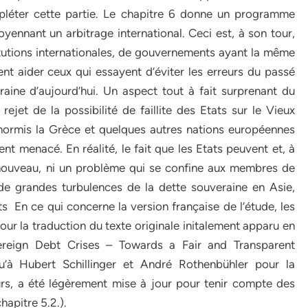
mpléter cette partie. Le chapitre 6 donne un programme
yennant un arbitrage international. Ceci est, à son tour,
titutions internationales, de gouvernements ayant la même
t aider ceux qui essayent d’éviter les erreurs du passé
aine d’aujourd’hui. Un aspect tout à fait surprenant du
rejet de la possibilité de faillite des Etats sur le Vieux
 hormis la Grèce et quelques autres nations européennes
ment menacé. En réalité, le fait que les Etats peuvent et, à
e nouveau, ni un problème qui se confine aux membres de
 de grandes turbulences de la dette souveraine en Asie,
rts En ce qui concerne la version française de l’étude, les
ur la traduction du texte originale initalement apparu en
ereign Debt Crises – Towards a Fair and Transparent
qu’à Hubert Schillinger et André Rothenbühler pour la
lleurs, a été légèrement mise à jour pour tenir compte des
apitre 5.2.).