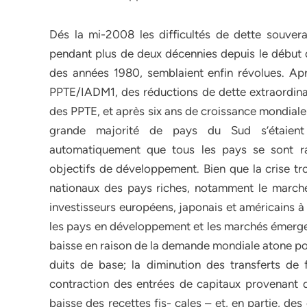
Dés la mi-2008 les difficultés de dette souver
pendant plus de deux décennies depuis le début d
des années 1980, semblaient enfin révolues. Après
PPTE/IADM1, des réductions de dette extraordin
des PPTE, et après six ans de croissance mondiale
grande majorité de pays du Sud s’étaient s
automatiquement que tous les pays se sont rap
objectifs de développement. Bien que la crise tr
nationaux des pays riches, notamment le marché d
investisseurs européens, japonais et américains à
les pays en développement et les marchés émergen
baisse en raison de la demande mondiale atone pou
duits de base; la diminution des transferts de
contraction des entrées de capitaux provenant de
baisse des recettes fis- cales – et, en partie, d