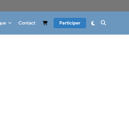
que
Contact
Participer