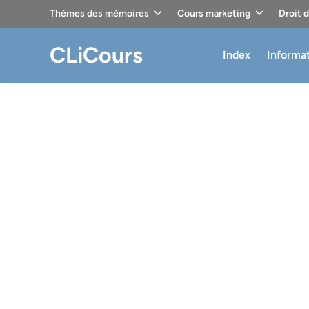
Skip
Thèmes des mémoires
Cours marketing
Droit 
to
content
CLiCours
Index
Informa