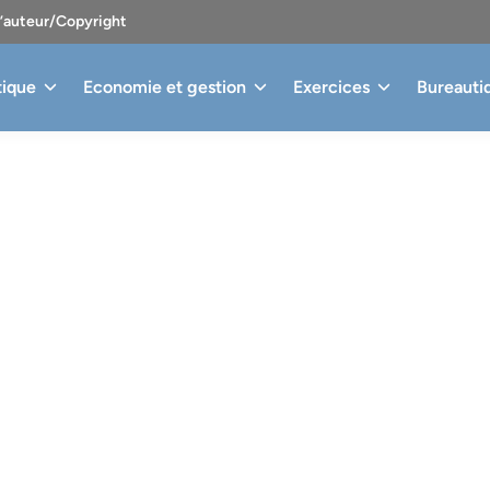
d’auteur/Copyright
tique
Economie et gestion
Exercices
Bureauti