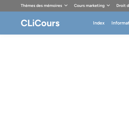
Skip
Thèmes des mémoires
Cours marketing
Droit 
to
content
CLiCours
Index
Informa