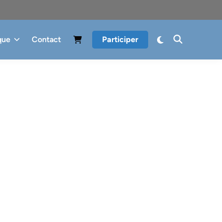
que
Contact
Participer