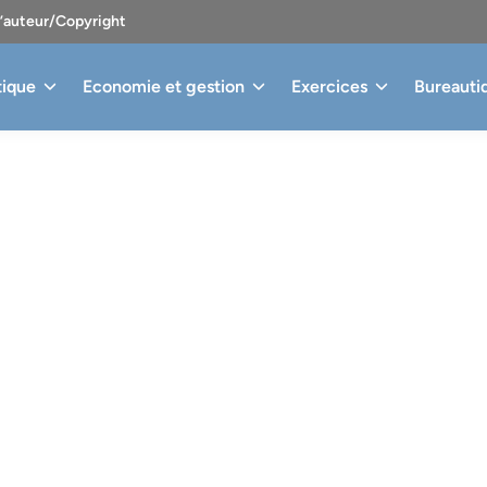
d’auteur/Copyright
tique
Economie et gestion
Exercices
Bureauti