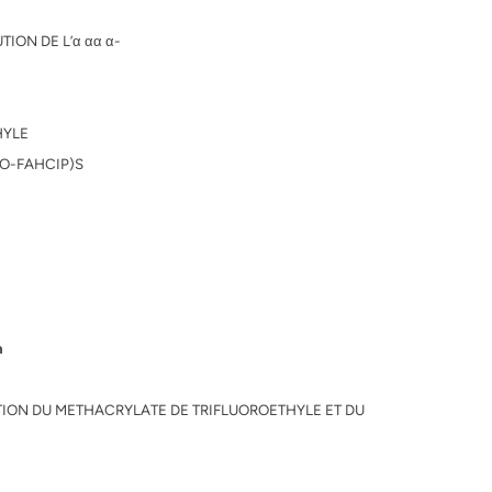
ION DE L’α αα α-
HYLE
CO-FAHCIP)S
n
UTION DU METHACRYLATE DE TRIFLUOROETHYLE ET DU