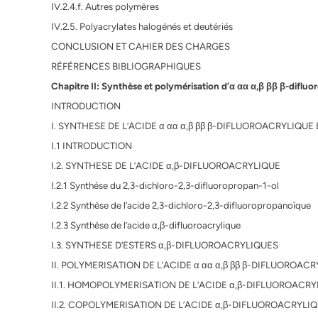
IV.2.4.f. Autres polymères
IV.2.5. Polyacrylates halogénés et deutériés
CONCLUSION ET CAHIER DES CHARGES
RÉFÉRENCES BIBLIOGRAPHIQUES
Chapitre II: Synthèse et polymérisation d’α αα α,β ββ β-difluo
INTRODUCTION
I. SYNTHESE DE L’ACIDE α αα α,β ββ β-DIFLUOROACRYLIQUE 
I.1 INTRODUCTION
I.2. SYNTHESE DE L’ACIDE α,β-DIFLUOROACRYLIQUE
I.2.1 Synthèse du 2,3-dichloro-2,3-difluoropropan-1-ol
I.2.2 Synthèse de l’acide 2,3-dichloro-2,3-difluoropropanoïque
I.2.3 Synthèse de l’acide α,β-difluoroacrylique
I.3. SYNTHESE D’ESTERS α,β-DIFLUOROACRYLIQUES
II. POLYMERISATION DE L’ACIDE α αα α,β ββ β-DIFLUOROAC
II.1. HOMOPOLYMERISATION DE L’ACIDE α,β-DIFLUOROACRY
II.2. COPOLYMERISATION DE L’ACIDE α,β-DIFLUOROACRYLI