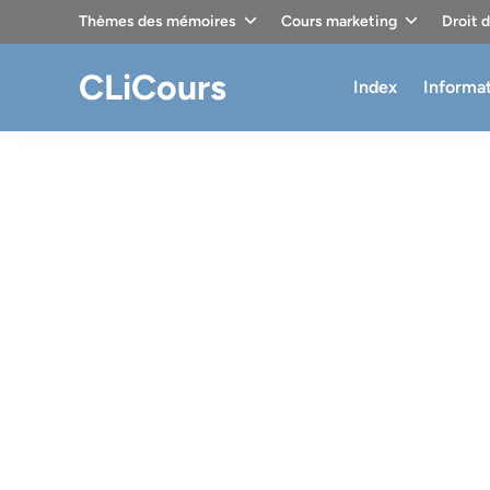
Skip
Thèmes des mémoires
Cours marketing
Droit 
to
content
CLiCours
Index
Informa