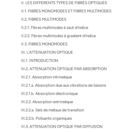
II. LES DIFFERENTS TYPES DE FIBRES OPTIQUES
II.1. FIBRES MONOMODES ET FIBRES MULTIMODES
II.2. FIBRES MULTIMODES
II.2.1. Fibres multimodes à saut d’indice
II.2.2. Fibres multimodes à gradient d’indice
II.3. FIBRES MONOMODES
III. L’ATTENUATION OPTIQUE
III.1. INTRODUCTION
III.2. ATTENUATION OPTIQUE PAR ABSORPTION
III.2.1. Absorption intrinsèque
III.2.1.a. Absorption due aux vibrations de liaisons
III.2.1.b. Absorption électronique
III.2.2. Absorption extrinsèque
III.2.2.a. Sels de métaux de transition
III.2.2.b. Polluants organiques
III.3. ATTENUATION OPTIQUE PAR DIFFUSION