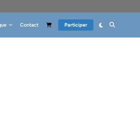
que
Contact
Participer