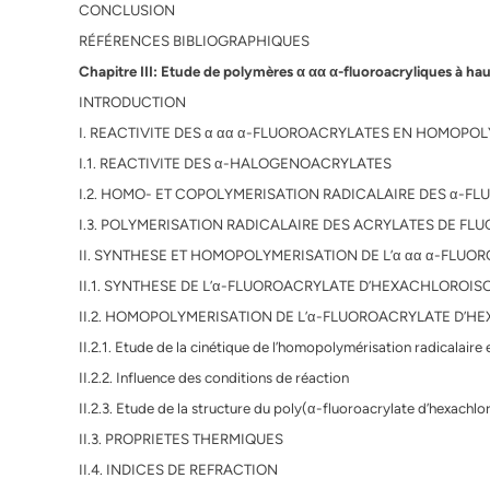
CONCLUSION
RÉFÉRENCES BIBLIOGRAPHIQUES
Chapitre III: Etude de polymères α αα α-fluoroacryliques à hau
INTRODUCTION
I. REACTIVITE DES α αα α-FLUOROACRYLATES EN HOMOPO
I.1. REACTIVITE DES α-HALOGENOACRYLATES
I.2. HOMO- ET COPOLYMERISATION RADICALAIRE DES α-F
I.3. POLYMERISATION RADICALAIRE DES ACRYLATES DE FL
II. SYNTHESE ET HOMOPOLYMERISATION DE L’α αα α-FLU
II.1. SYNTHESE DE L’α-FLUOROACRYLATE D’HEXACHLOROI
II.2. HOMOPOLYMERISATION DE L’α-FLUOROACRYLATE D’
II.2.1. Etude de la cinétique de l’homopolymérisation radicalaire
II.2.2. Influence des conditions de réaction
II.2.3. Etude de la structure du poly(α-fluoroacrylate d’hexachl
II.3. PROPRIETES THERMIQUES
II.4. INDICES DE REFRACTION