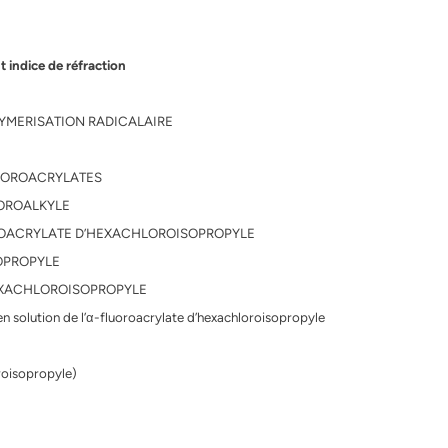
t indice de réfraction
LYMERISATION RADICALAIRE
LUOROACRYLATES
UOROALKYLE
OROACRYLATE D’HEXACHLOROISOPROPYLE
SOPROPYLE
HEXACHLOROISOPROPYLE
 en solution de l’α-fluoroacrylate d’hexachloroisopropyle
oroisopropyle)