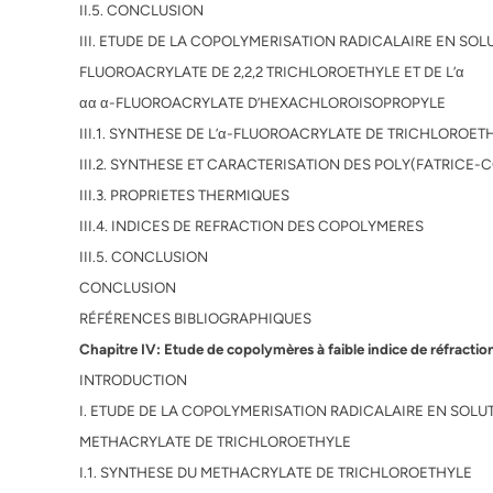
II.5. CONCLUSION
III. ETUDE DE LA COPOLYMERISATION RADICALAIRE EN SOLUT
FLUOROACRYLATE DE 2,2,2 TRICHLOROETHYLE ET DE L’α
αα α-FLUOROACRYLATE D’HEXACHLOROISOPROPYLE
III.1. SYNTHESE DE L’α-FLUOROACRYLATE DE TRICHLOROET
III.2. SYNTHESE ET CARACTERISATION DES POLY(FATRICE-
III.3. PROPRIETES THERMIQUES
III.4. INDICES DE REFRACTION DES COPOLYMERES
III.5. CONCLUSION
CONCLUSION
RÉFÉRENCES BIBLIOGRAPHIQUES
Chapitre IV: Etude de copolymères à faible indice de réfractio
INTRODUCTION
I. ETUDE DE LA COPOLYMERISATION RADICALAIRE EN SOL
METHACRYLATE DE TRICHLOROETHYLE
I.1. SYNTHESE DU METHACRYLATE DE TRICHLOROETHYLE