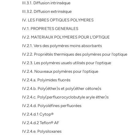
III.3.1. Diffusion intrinsèque
III.3.2. Diffusion extrinsèque
IV. LES FIBRES OPTIQUES POLYMERES
IV.1. PROPRIETES GENERALES
IV.2. MATERIAUX POLYMERES POUR L’OPTIQUE
IV.2.1. Vers des polymères moins absorbants
IV.2.2. Propriétés thermiques des polymères pour l’optique
IV.2.3. Les polymères usuels utilisés pour l’optique
IV.2.4. Nouveaux polymères pour l’optique
IV.2.4.a. Polyimides fluorés
IV.2.4.b. Poly(éther)s et poly(éther cétone)s
IV.2.4.c. Poly(perfluorocyclobutyle aryle éther)s
IV.2.4.d. Polyoléfines perfluorées
IV.2.4.d.1 Cytop®
IV.2.4.d.2 Teflon® AF
IV.2.4.e. Polysiloxanes