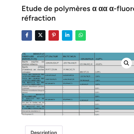
Etude de polymères α αα α-fluoro
réfraction
Description