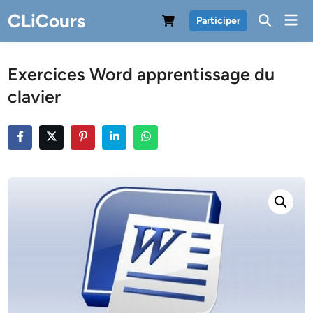
Skip
CLiCours
Mai
Participer
to
Men
content
Exercices Word apprentissage du
clavier