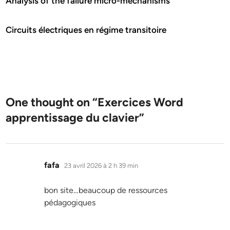
Analysis of the failure micro-mechanisms
Circuits électriques en régime transitoire
One thought on “
Exercices Word
apprentissage du clavier
”
dit :
fafa
23 avril 2026 à 2 h 39 min
bon site…beaucoup de ressources
pédagogiques