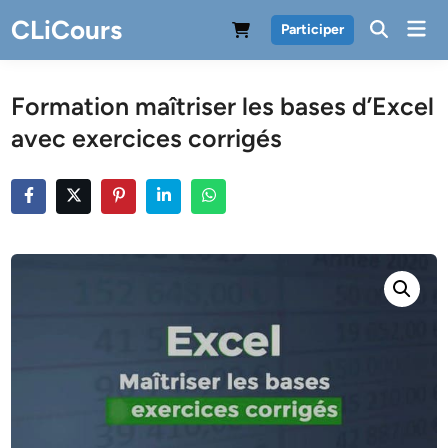
Skip
CLiCours
Mai
Participer
to
Men
content
Formation maîtriser les bases d’Excel
avec exercices corrigés