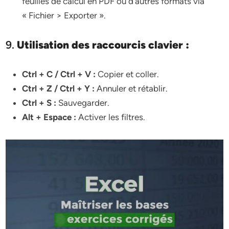
feuilles de calcul en PDF ou d’autres formats via
« Fichier > Exporter ».
9.
Utilisation des raccourcis clavier :
Ctrl + C / Ctrl + V :
Copier et coller.
Ctrl + Z / Ctrl + Y :
Annuler et rétablir.
Ctrl + S :
Sauvegarder.
Alt + Espace :
Activer les filtres.